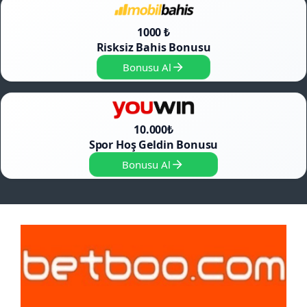
1000 ₺
Risksiz Bahis Bonusu
Bonusu Al
10.000₺
Spor Hoş Geldin Bonusu
Bonusu Al