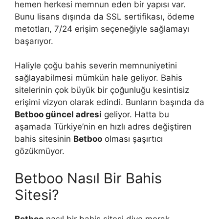
hemen herkesi memnun eden bir yapısı var.
Bunu lisans dışında da SSL sertifikası, ödeme
metotları, 7/24 erişim seçeneğiyle sağlamayı
başarıyor.
Haliyle çoğu bahis severin memnuniyetini
sağlayabilmesi mümkün hale geliyor. Bahis
sitelerinin çok büyük bir çoğunluğu kesintisiz
erişimi vizyon olarak edindi. Bunların başında da
Betboo güncel adresi
geliyor. Hatta bu
aşamada Türkiye’nin en hızlı adres değiştiren
bahis sitesinin
Betboo
olması şaşırtıcı
gözükmüyor.
Betboo Nasıl Bir Bahis
Sitesi?
Betboo
nasıl bir bahis sitesi diye merak