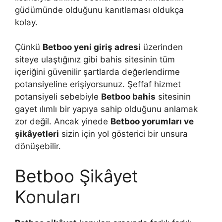
güdümünde olduğunu kanıtlaması oldukça
kolay.
Çünkü
Betboo yeni giriş adresi
üzerinden
siteye ulaştığınız gibi bahis sitesinin tüm
içeriğini güvenilir şartlarda değerlendirme
potansiyeline erişiyorsunuz. Şeffaf hizmet
potansiyeli sebebiyle
Betboo bahis
sitesinin
gayet ılımlı bir yapıya sahip olduğunu anlamak
zor değil. Ancak yinede
Betboo yorumları ve
şikâyetleri
sizin için yol gösterici bir unsura
dönüşebilir.
Betboo Şikâyet
Konuları