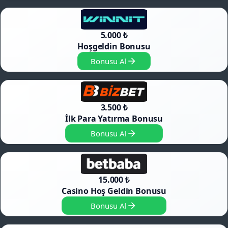
5.000 ₺
Hoşgeldin Bonusu
Bonusu Al
3.500 ₺
İlk Para Yatırma Bonusu
Bonusu Al
15.000 ₺
Casino Hoş Geldin Bonusu
Bonusu Al