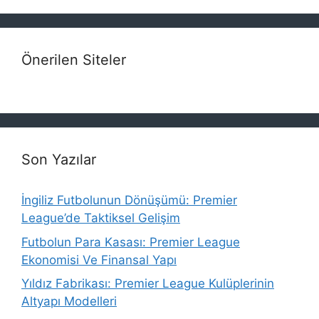
Önerilen Siteler
Son Yazılar
İngiliz Futbolunun Dönüşümü: Premier
League’de Taktiksel Gelişim
Futbolun Para Kasası: Premier League
Ekonomisi Ve Finansal Yapı
Yıldız Fabrikası: Premier League Kulüplerinin
Altyapı Modelleri