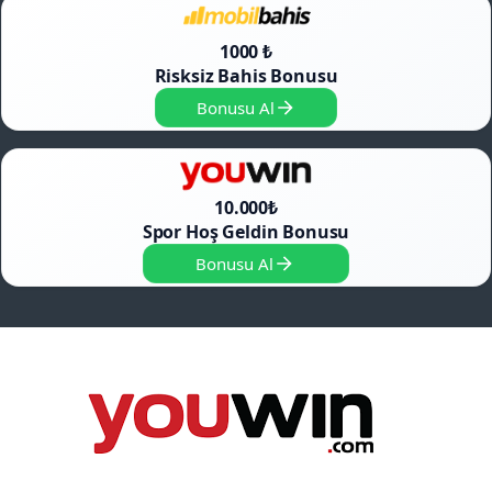
1000 ₺
Risksiz Bahis Bonusu
Bonusu Al
10.000₺
Spor Hoş Geldin Bonusu
Bonusu Al