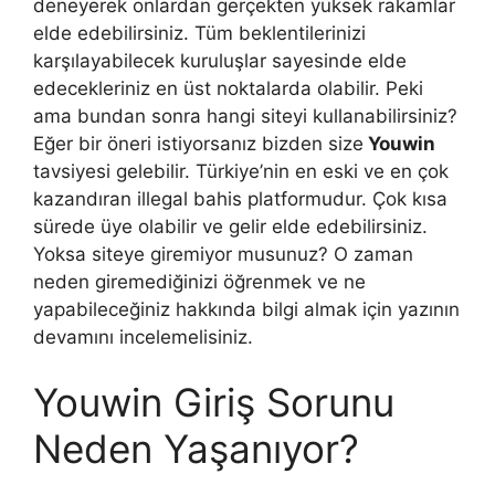
deneyerek onlardan gerçekten yüksek rakamlar
elde edebilirsiniz. Tüm beklentilerinizi
karşılayabilecek kuruluşlar sayesinde elde
edecekleriniz en üst noktalarda olabilir. Peki
ama bundan sonra hangi siteyi kullanabilirsiniz?
Eğer bir öneri istiyorsanız bizden size
Youwin
tavsiyesi gelebilir. Türkiye’nin en eski ve en çok
kazandıran illegal bahis platformudur. Çok kısa
sürede üye olabilir ve gelir elde edebilirsiniz.
Yoksa siteye giremiyor musunuz? O zaman
neden giremediğinizi öğrenmek ve ne
yapabileceğiniz hakkında bilgi almak için yazının
devamını incelemelisiniz.
Youwin Giriş Sorunu
Neden Yaşanıyor?