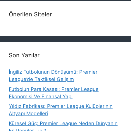
Önerilen Siteler
Son Yazılar
İngiliz Futbolunun Dönüşümü: Premier
League’de Taktiksel Gelişim
Futbolun Para Kasası: Premier League
Ekonomisi Ve Finansal Yapı
Yıldız Fabrikası: Premier League Kulüplerinin
Altyapı Modelleri
Küresel Güç: Premier League Neden Dünyanın
En Popüler Ligi?