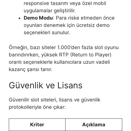
responsive tasarım veya özel mobil
uygulamalar geliştirilir.
Demo Modu
: Para riske etmeden önce
oyunları denemek için ücretsiz demo
seçenekleri sunulur.
Örneğin, bazı siteler 1.000’den fazla slot oyunu
barındırırken, yüksek RTP (Return to Player)
oranlı seçeneklerle kullanıcılara uzun vadeli
kazanç şansı tanır.
Güvenlik ve Lisans
Güvenilir slot siteleri, lisans ve güvenlik
protokolleriyle öne çıkar:
Kriter
Açıklama