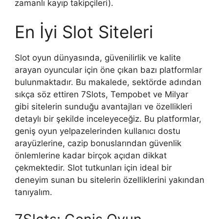
zamanlı kayıp takipçileri).
En İyi Slot Siteleri
Slot oyun dünyasında, güvenilirlik ve kalite
arayan oyuncular için öne çıkan bazı platformlar
bulunmaktadır. Bu makalede, sektörde adından
sıkça söz ettiren 7Slots, Tempobet ve Milyar
gibi sitelerin sunduğu avantajları ve özellikleri
detaylı bir şekilde inceleyeceğiz. Bu platformlar,
geniş oyun yelpazelerinden kullanıcı dostu
arayüzlerine, cazip bonuslarından güvenlik
önlemlerine kadar birçok açıdan dikkat
çekmektedir. Slot tutkunları için ideal bir
deneyim sunan bu sitelerin özelliklerini yakından
tanıyalım.