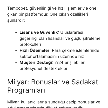
Tempobet, güvenilirliği ve hızlı işlemleriyle öne
çıkan bir platformdur. Öne çıkan özellikleri
şunlardır:
Lisans ve Güvenlik
: Uluslararası
geçerliliği olan lisanslar ve güçlü şifreleme
protokolleri
Hızlı Ödemeler
: Para çekme işlemlerinde
sektör ortalamasının üzerinde hız
Müşteri Desteği
: 7/24 erişilebilen
profesyonel destek ekibi
Milyar: Bonuslar ve Sadakat
Programları
Milyar, kullanıcılarına sunduğu cazip bonuslar ve
ödül programlarıyla dikkat çekmektedir: