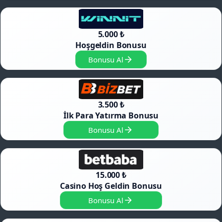
5.000 ₺
Hoşgeldin Bonusu
Bonusu Al
3.500 ₺
İlk Para Yatırma Bonusu
Bonusu Al
15.000 ₺
Casino Hoş Geldin Bonusu
Bonusu Al