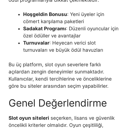
Hoşgeldin Bonusu
: Yeni üyeler için
cömert karşılama paketleri
Sadakat Programı
: Düzenli oyuncular için
özel ödüller ve avantajlar
Turnuvalar
: Heyecan verici slot
turnuvaları ve büyük ödül havuzları
Bu üç platform, slot oyun severlere farklı
açılardan zengin deneyimler sunmaktadır.
Kullanıcılar, kendi tercihlerine ve önceliklerine
göre bu siteler arasından seçim yapabilirler.
Genel Değerlendirme
Slot oyun siteleri
seçerken, lisans ve güvenlik
öncelikli kriterler olmalıdır. Oyun çeşitliliği,