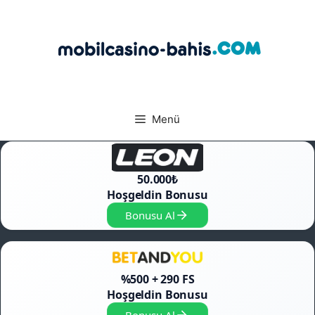
İçeriğe
atla
Menü
50.000₺
Hoşgeldin Bonusu
Bonusu Al
%500 + 290 FS
Hoşgeldin Bonusu