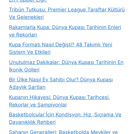
Tribün Tutkusu: Premier League Taraftar Kültürü
Ve Gelenekleri
Rakamlarla Kupa: Dünya Kupası Tarihinin Enleri
ve Rekorları
Kupa Formatı Nasıl Değişti? 48 Takımlı Yeni
Sistem Ve Etkileri
Unutulmaz Dakikalar: Dünya Kupası Tarihinin En
İkonik Golleri
Bir Ülke Nasıl Ev Sahibi Olur? Dünya Kupası
Adaylık Şartları
Kupanın Hikayesi: Dünya Kupası Tarihçesi,
Rekorlar ve Şampiyonlar
Basketbolcular İçin Kondisyon: Hız, Sıçrama Ve
Dayanıklılık Rehberi
Sahanın Generalleri: Basketbolda Mevkiler ve