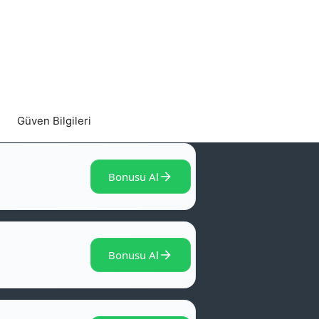
Güven Bilgileri
Bonusu Al
Bonusu Al