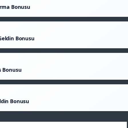
tırma Bonusu
Geldin Bonusu
is Bonusu
ldin Bonusu