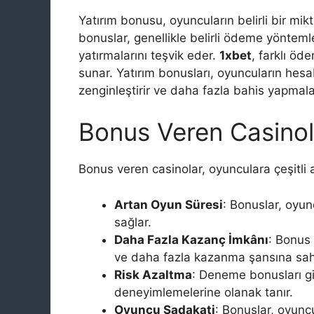
Yatırım bonusu, oyuncuların belirli bir mikt
bonuslar, genellikle belirli ödeme yönteml
yatırmalarını teşvik eder.
1xbet
, farklı öd
sunar. Yatırım bonusları, oyuncuların hes
zenginleştirir ve daha fazla bahis yapmalar
Bonus Veren Casinola
Bonus veren casinolar, oyunculara çeşitli 
Artan Oyun Süresi
: Bonuslar, oyu
sağlar.
Daha Fazla Kazanç İmkânı
: Bonus
ve daha fazla kazanma şansına sahi
Risk Azaltma
: Deneme bonusları gi
deneyimlemelerine olanak tanır.
Oyuncu Sadakati
: Bonuslar, oyuncul