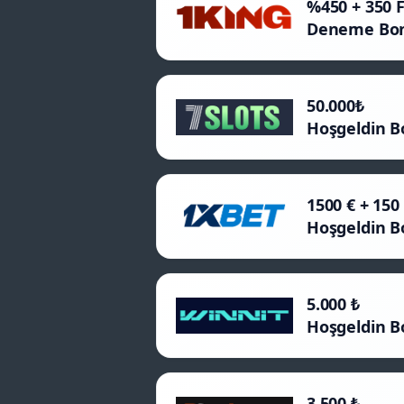
%450 + 350 
Deneme Bo
50.000₺
Hoşgeldin 
1500 € + 150
Hoşgeldin 
5.000 ₺
Hoşgeldin 
3.500 ₺