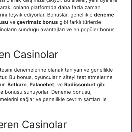
narak, onların platformda daha fazla zaman
ını teşvik ediyorlar. Bonuslar, genellikle
deneme
nusu
ve
çevrimsiz bonus
gibi farklı türlerde
noların sunduğu avantajları ve en popüler bonus
n Casinolar
esini denemelerine olanak tanıyan ve genellikle
ur. Bu bonus, oyuncuların siteyi test etmelerine
lur.
Betkare
,
Palacebet
, ve
Radissonbet
gibi
eme bonusu sunuyorlar. Deneme bonusu,
lerini sağlar ve genellikle çevrim şartları ile
ren Casinolar