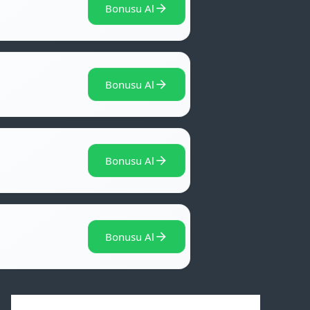
Bonusu Al
Bonusu Al
Bonusu Al
Bonusu Al