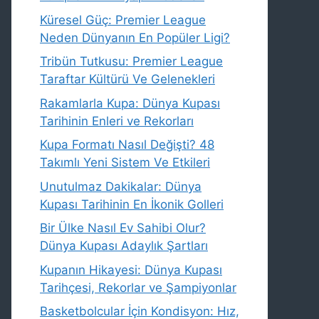
Küresel Güç: Premier League
Neden Dünyanın En Popüler Ligi?
Tribün Tutkusu: Premier League
Taraftar Kültürü Ve Gelenekleri
Rakamlarla Kupa: Dünya Kupası
Tarihinin Enleri ve Rekorları
Kupa Formatı Nasıl Değişti? 48
Takımlı Yeni Sistem Ve Etkileri
Unutulmaz Dakikalar: Dünya
Kupası Tarihinin En İkonik Golleri
Bir Ülke Nasıl Ev Sahibi Olur?
Dünya Kupası Adaylık Şartları
Kupanın Hikayesi: Dünya Kupası
Tarihçesi, Rekorlar ve Şampiyonlar
Basketbolcular İçin Kondisyon: Hız,