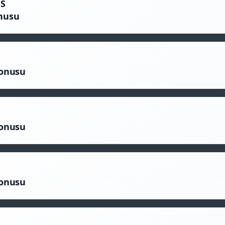
FS
nusu
Bonusu
Bonusu
Bonusu