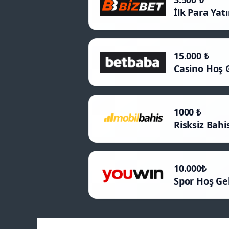
İlk Para Ya
15.000 ₺
Casino Hoş 
1000 ₺
Risksiz Bah
10.000₺
Spor Hoş Ge