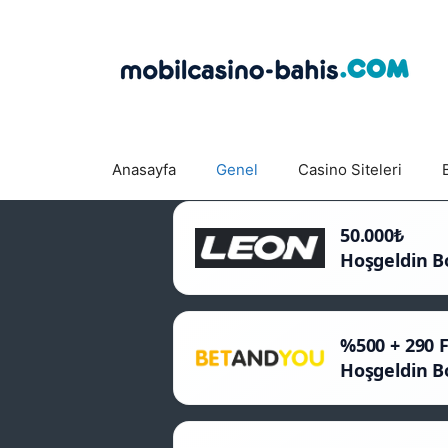
İçeriğe
atla
Anasayfa
Genel
Casino Siteleri
50.000₺
Hoşgeldin 
%500 + 290 
Hoşgeldin 