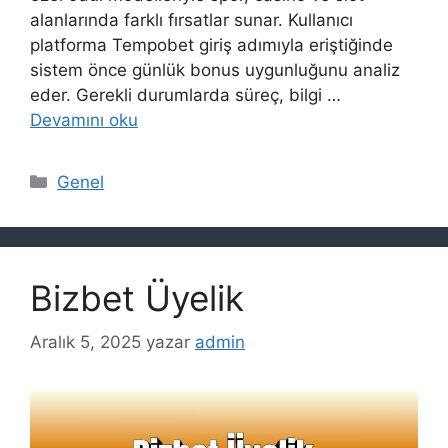
alanlarında farklı fırsatlar sunar. Kullanıcı
platforma Tempobet giriş adımıyla eriştiğinde
sistem önce günlük bonus uygunluğunu analiz
eder. Gerekli durumlarda süreç, bilgi …
Devamını oku
Kategoriler
Genel
Bizbet Üyelik
Aralık 5, 2025
yazar
admin