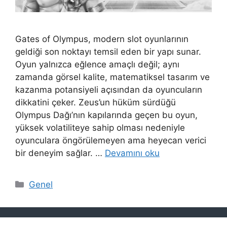
Gates of Olympus, modern slot oyunlarının
geldiği son noktayı temsil eden bir yapı sunar.
Oyun yalnızca eğlence amaçlı değil; aynı
zamanda görsel kalite, matematiksel tasarım ve
kazanma potansiyeli açısından da oyuncuların
dikkatini çeker. Zeus’un hüküm sürdüğü
Olympus Dağı’nın kapılarında geçen bu oyun,
yüksek volatiliteye sahip olması nedeniyle
oyunculara öngörülemeyen ama heyecan verici
bir deneyim sağlar. …
Devamını oku
Kategoriler
Genel