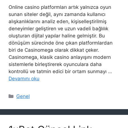
Online casino platformları artık yalnızca oyun
sunan siteler değil, aynı zamanda kullanıcı
alışkanlıklarını analiz eden, kişiselleştirilmiş
deneyimler geliştiren ve uzun vadeli bağlılık
oluşturan dijital yapılar haline gelmiştir. Bu
dönüşüm sürecinde öne çıkan platformlardan
biri de Casinomega olarak dikkat çeker.
Casinomega, klasik casino anlayışını modern
sistemlerle birleştirerek oyunculara daha
kontrollü ve tatmin edici bir ortam sunmayı …
Devamını oku
Kategoriler
Genel