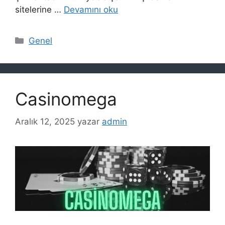
sitelerine …
Devamını oku
Kategoriler
Genel
Casinomega
Aralık 12, 2025
yazar
admin