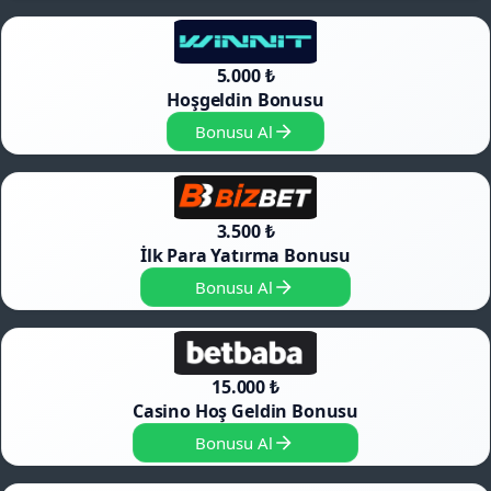
5.000 ₺
Hoşgeldin Bonusu
Bonusu Al
3.500 ₺
İlk Para Yatırma Bonusu
Bonusu Al
15.000 ₺
Casino Hoş Geldin Bonusu
Bonusu Al