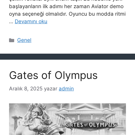
başlayanların ilk adımı her zaman Aviator demo
oyna seçeneği olmalıdır. Oyuncu bu modda ritmi
…
Devamını oku
Kategoriler
Genel
Gates of Olympus
Aralık 8, 2025
yazar
admin