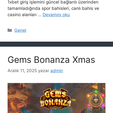
1xbet giriş işlemini güncel bağlantı üzerinden
tamamladığında spor bahisleri, canlı bahis ve
casino alanları …
Devamını oku
Kategoriler
Genel
Gems Bonanza Xmas
Aralık 11, 2025
yazar
admin