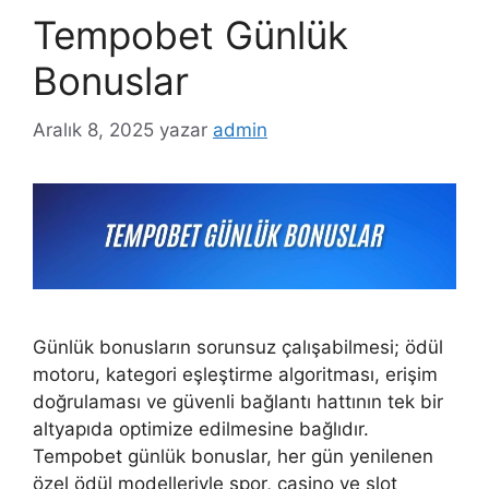
Tempobet Günlük
Bonuslar
Aralık 8, 2025
yazar
admin
Günlük bonusların sorunsuz çalışabilmesi; ödül
motoru, kategori eşleştirme algoritması, erişim
doğrulaması ve güvenli bağlantı hattının tek bir
altyapıda optimize edilmesine bağlıdır.
Tempobet günlük bonuslar, her gün yenilenen
özel ödül modelleriyle spor, casino ve slot