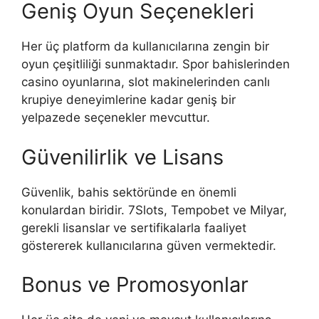
Geniş Oyun Seçenekleri
Her üç platform da kullanıcılarına zengin bir
oyun çeşitliliği sunmaktadır. Spor bahislerinden
casino oyunlarına, slot makinelerinden canlı
krupiye deneyimlerine kadar geniş bir
yelpazede seçenekler mevcuttur.
Güvenilirlik ve Lisans
Güvenlik, bahis sektöründe en önemli
konulardan biridir. 7Slots, Tempobet ve Milyar,
gerekli lisanslar ve sertifikalarla faaliyet
göstererek kullanıcılarına güven vermektedir.
Bonus ve Promosyonlar