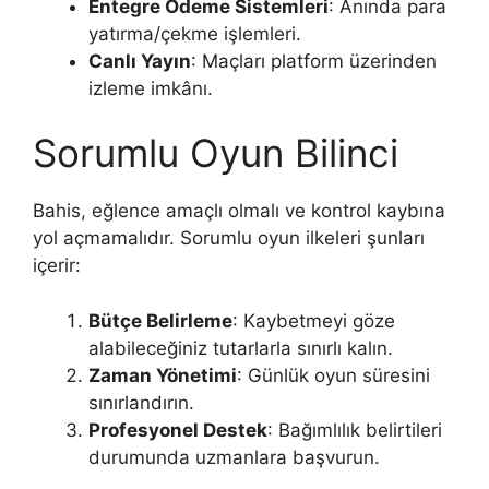
Entegre Ödeme Sistemleri
: Anında para
yatırma/çekme işlemleri.
Canlı Yayın
: Maçları platform üzerinden
izleme imkânı.
Sorumlu Oyun Bilinci
Bahis, eğlence amaçlı olmalı ve kontrol kaybına
yol açmamalıdır. Sorumlu oyun ilkeleri şunları
içerir:
Bütçe Belirleme
: Kaybetmeyi göze
alabileceğiniz tutarlarla sınırlı kalın.
Zaman Yönetimi
: Günlük oyun süresini
sınırlandırın.
Profesyonel Destek
: Bağımlılık belirtileri
durumunda uzmanlara başvurun.