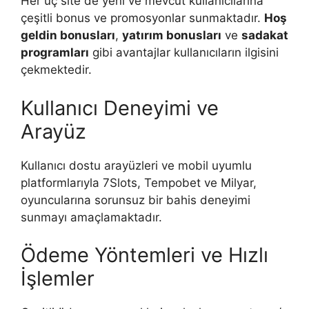
Her üç site de yeni ve mevcut kullanıcılarına
çeşitli bonus ve promosyonlar sunmaktadır.
Hoş
geldin bonusları
,
yatırım bonusları
ve
sadakat
programları
gibi avantajlar kullanıcıların ilgisini
çekmektedir.
Kullanıcı Deneyimi ve
Arayüz
Kullanıcı dostu arayüzleri ve mobil uyumlu
platformlarıyla 7Slots, Tempobet ve Milyar,
oyuncularına sorunsuz bir bahis deneyimi
sunmayı amaçlamaktadır.
Ödeme Yöntemleri ve Hızlı
İşlemler