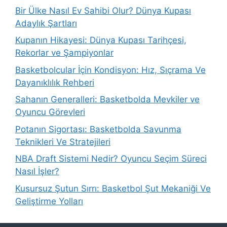
Bir Ülke Nasıl Ev Sahibi Olur? Dünya Kupası
Adaylık Şartları
Kupanın Hikayesi: Dünya Kupası Tarihçesi,
Rekorlar ve Şampiyonlar
Basketbolcular İçin Kondisyon: Hız, Sıçrama Ve
Dayanıklılık Rehberi
Sahanın Generalleri: Basketbolda Mevkiler ve
Oyuncu Görevleri
Potanın Sigortası: Basketbolda Savunma
Teknikleri Ve Stratejileri
NBA Draft Sistemi Nedir? Oyuncu Seçim Süreci
Nasıl İşler?
Kusursuz Şutun Sırrı: Basketbol Şut Mekaniği Ve
Geliştirme Yolları