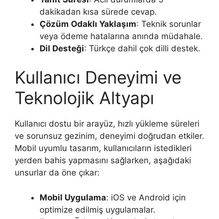
dakikadan kısa sürede cevap.
Çözüm Odaklı Yaklaşım
: Teknik sorunlar
veya ödeme hatalarına anında müdahale.
Dil Desteği
: Türkçe dahil çok dilli destek.
Kullanıcı Deneyimi ve
Teknolojik Altyapı
Kullanıcı dostu bir arayüz, hızlı yükleme süreleri
ve sorunsuz gezinim, deneyimi doğrudan etkiler.
Mobil uyumlu tasarım, kullanıcıların istedikleri
yerden bahis yapmasını sağlarken, aşağıdaki
unsurlar da öne çıkar:
Mobil Uygulama
: iOS ve Android için
optimize edilmiş uygulamalar.