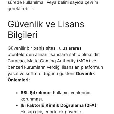
sürede kullanılmalı veya belirli sayıda çevrim
gerektirebilir.
Güvenlik ve Lisans
Bilgileri
Güvenilir bir bahis sitesi, uluslararası
otoritelerden alınan lisanslara sahip olmalıdır.
Curacao, Malta Gaming Authority (MGA) ve
benzeri kurumların verdiği lisanslar, platformun
yasal ve şeffaf olduğunu gösterir.
Güvenlik
Önlemleri:
SSL Şifreleme
: Kullanıcı verilerinin
korunması.
İki Faktörlü Kimlik Doğrulama (2FA)
:
Hesap girişlerinde ek güvenlik.