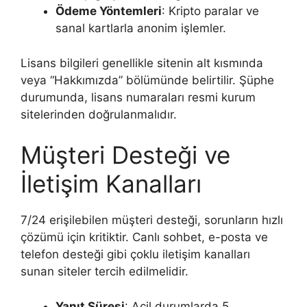
Ödeme Yöntemleri
: Kripto paralar ve
sanal kartlarla anonim işlemler.
Lisans bilgileri genellikle sitenin alt kısmında
veya “Hakkımızda” bölümünde belirtilir. Şüphe
durumunda, lisans numaraları resmi kurum
sitelerinden doğrulanmalıdır.
Müşteri Desteği ve
İletişim Kanalları
7/24 erişilebilen müşteri desteği, sorunların hızlı
çözümü için kritiktir. Canlı sohbet, e-posta ve
telefon desteği gibi çoklu iletişim kanalları
sunan siteler tercih edilmelidir.
Yanıt Süresi
: Acil durumlarda 5