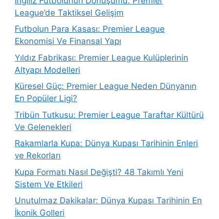
İngiliz Futbolunun Dönüşümü: Premier
League’de Taktiksel Gelişim
Futbolun Para Kasası: Premier League
Ekonomisi Ve Finansal Yapı
Yıldız Fabrikası: Premier League Kulüplerinin
Altyapı Modelleri
Küresel Güç: Premier League Neden Dünyanın
En Popüler Ligi?
Tribün Tutkusu: Premier League Taraftar Kültürü
Ve Gelenekleri
Rakamlarla Kupa: Dünya Kupası Tarihinin Enleri
ve Rekorları
Kupa Formatı Nasıl Değişti? 48 Takımlı Yeni
Sistem Ve Etkileri
Unutulmaz Dakikalar: Dünya Kupası Tarihinin En
İkonik Golleri