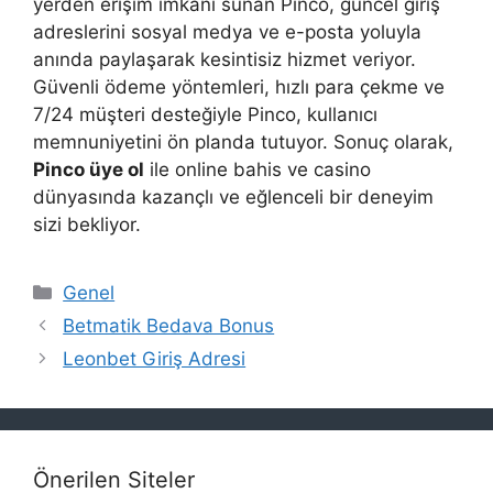
yerden erişim imkanı sunan Pinco, güncel giriş
adreslerini sosyal medya ve e-posta yoluyla
anında paylaşarak kesintisiz hizmet veriyor.
Güvenli ödeme yöntemleri, hızlı para çekme ve
7/24 müşteri desteğiyle Pinco, kullanıcı
memnuniyetini ön planda tutuyor. Sonuç olarak,
Pinco üye ol
ile online bahis ve casino
dünyasında kazançlı ve eğlenceli bir deneyim
sizi bekliyor.
Kategoriler
Genel
Betmatik Bedava Bonus
Leonbet Giriş Adresi
Önerilen Siteler