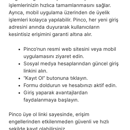
işlemlerinizin hızlıca tamamlanmasını sağlar.
Ayrıca, mobil uygulama üzerinden de üyelik
işlemleri kolayca yapılabilir. Pinco, her yeni giriş
adresini anında duyurarak kullanıcıların
kesintisiz erişimini garanti altına alır.
Pinco’nun resmi web sitesini veya mobil
uygulamasını ziyaret edin.
Sosyal medya hesaplarından güncel giriş
linkini alın.
“Kayıt Ol” butonuna tıklayın.
Formu doldurun ve hesabınızı aktif edin.
Giriş yaparak avantajlardan
faydalanmaya başlayın.
Pinco üye ol linki sayesinde, erişim
engellerinden etkilenmeden güvenli ve hızlı
şekilde kayıt olabilirsiniz.