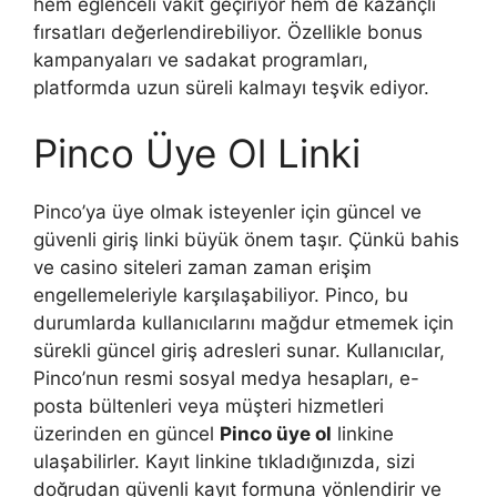
hem eğlenceli vakit geçiriyor hem de kazançlı
fırsatları değerlendirebiliyor. Özellikle bonus
kampanyaları ve sadakat programları,
platformda uzun süreli kalmayı teşvik ediyor.
Pinco Üye Ol Linki
Pinco’ya üye olmak isteyenler için güncel ve
güvenli giriş linki büyük önem taşır. Çünkü bahis
ve casino siteleri zaman zaman erişim
engellemeleriyle karşılaşabiliyor. Pinco, bu
durumlarda kullanıcılarını mağdur etmemek için
sürekli güncel giriş adresleri sunar. Kullanıcılar,
Pinco’nun resmi sosyal medya hesapları, e-
posta bültenleri veya müşteri hizmetleri
üzerinden en güncel
Pinco üye ol
linkine
ulaşabilirler. Kayıt linkine tıkladığınızda, sizi
doğrudan güvenli kayıt formuna yönlendirir ve