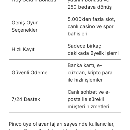
250 bedava dönüş
5.000’den fazla slot,
Geniş Oyun
canlı casino ve spor
Seçenekleri
bahisleri
Sadece birkaç
Hızlı Kayıt
dakikada üyelik işlemi
Banka kartı, e-
Güvenli Ödeme
cüzdan, kripto para
ile hızlı işlemler
Canlı sohbet ve e-
7/24 Destek
posta ile sürekli
müşteri hizmetleri
Pinco üye ol avantajları sayesinde kullanıcılar,