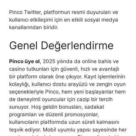
Pinco Twitter, platformun resmi duyuruları ve
kullanıcı etkileşimi için en etkili sosyal medya
kanallarından biridir.
Genel Değerlendirme
Pinco üye ol
, 2025 yılında da online bahis ve
casino tutkunları için güvenli, hızlı ve avantajlı
bir platform olarak öne çıkıyor. Kayıt işlemlerinin
kolaylığı, kullanıcı dostu arayüzü ve zengin oyun
seçenekleriyle Pinco, hem yeni başlayanlar hem
de deneyimli oyuncular için cazip bir tercih
sunuyor. Hoş geldin bonusları, sadakat
programları ve düzenli promosyonlar,
kullanıcıların platformda uzun süreli kalmasını
teşvik ediyor. Mobil uyumlu yapısı sayesinde her