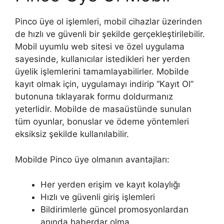
Pinco üye ol işlemleri, mobil cihazlar üzerinden
de hızlı ve güvenli bir şekilde gerçekleştirilebilir.
Mobil uyumlu web sitesi ve özel uygulama
sayesinde, kullanıcılar istedikleri her yerden
üyelik işlemlerini tamamlayabilirler. Mobilde
kayıt olmak için, uygulamayı indirip “Kayıt Ol”
butonuna tıklayarak formu doldurmanız
yeterlidir. Mobilde de masaüstünde sunulan
tüm oyunlar, bonuslar ve ödeme yöntemleri
eksiksiz şekilde kullanılabilir.
Mobilde Pinco üye olmanın avantajları:
Her yerden erişim ve kayıt kolaylığı
Hızlı ve güvenli giriş işlemleri
Bildirimlerle güncel promosyonlardan
anında haberdar olma