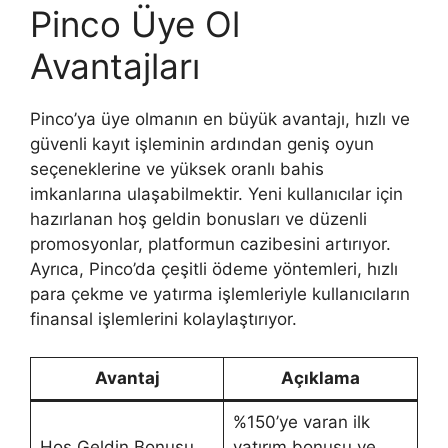
Pinco Üye Ol
Avantajları
Pinco’ya üye olmanın en büyük avantajı, hızlı ve
güvenli kayıt işleminin ardından geniş oyun
seçeneklerine ve yüksek oranlı bahis
imkanlarına ulaşabilmektir. Yeni kullanıcılar için
hazırlanan hoş geldin bonusları ve düzenli
promosyonlar, platformun cazibesini artırıyor.
Ayrıca, Pinco’da çeşitli ödeme yöntemleri, hızlı
para çekme ve yatırma işlemleriyle kullanıcıların
finansal işlemlerini kolaylaştırıyor.
Avantaj
Açıklama
%150’ye varan ilk
Hoş Geldin Bonusu
yatırım bonusu ve