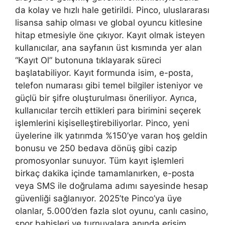
da kolay ve hızlı hale getirildi. Pinco, uluslararası
lisansa sahip olması ve global oyuncu kitlesine
hitap etmesiyle öne çıkıyor. Kayıt olmak isteyen
kullanıcılar, ana sayfanın üst kısmında yer alan
“Kayıt Ol” butonuna tıklayarak süreci
başlatabiliyor. Kayıt formunda isim, e-posta,
telefon numarası gibi temel bilgiler isteniyor ve
güçlü bir şifre oluşturulması öneriliyor. Ayrıca,
kullanıcılar tercih ettikleri para birimini seçerek
işlemlerini kişiselleştirebiliyorlar. Pinco, yeni
üyelerine ilk yatırımda %150’ye varan hoş geldin
bonusu ve 250 bedava dönüş gibi cazip
promosyonlar sunuyor. Tüm kayıt işlemleri
birkaç dakika içinde tamamlanırken, e-posta
veya SMS ile doğrulama adımı sayesinde hesap
güvenliği sağlanıyor. 2025’te Pinco’ya üye
olanlar, 5.000’den fazla slot oyunu, canlı casino,
spor bahisleri ve turnuvalara anında erişim