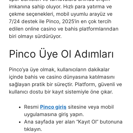
imkanına sahip oluyor. Hızlı para yatırma ve
çekme seçenekleri, mobil uyumlu arayüz ve
7/24 destek ile Pinco, 2025’in en çok tercih
edilen online casino ve bahis platformlarından
biri olmayı sürdürüyor.
Pinco Üye Ol Adımları
Pinco’ya üye olmak, kullanıcıların dakikalar
içinde bahis ve casino dünyasına katılmasını
sağlayan pratik bir süreçtir. Platform, güvenli ve
kullanıcı dostu bir kayıt sistemiyle öne çıkar.
Resmi
Pinco giriş
sitesine veya mobil
uygulamasına giriş yapın.
Ana sayfada yer alan “Kayıt Ol” butonuna
tıklayın.