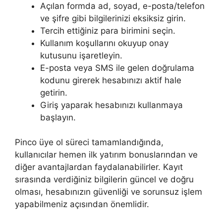
Açılan formda ad, soyad, e-posta/telefon
ve şifre gibi bilgilerinizi eksiksiz girin.
Tercih ettiğiniz para birimini seçin.
Kullanım koşullarını okuyup onay
kutusunu işaretleyin.
E-posta veya SMS ile gelen doğrulama
kodunu girerek hesabınızı aktif hale
getirin.
Giriş yaparak hesabınızı kullanmaya
başlayın.
Pinco üye ol süreci tamamlandığında,
kullanıcılar hemen ilk yatırım bonuslarından ve
diğer avantajlardan faydalanabilirler. Kayıt
sırasında verdiğiniz bilgilerin güncel ve doğru
olması, hesabınızın güvenliği ve sorunsuz işlem
yapabilmeniz açısından önemlidir.