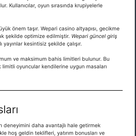
ur. Kullanıcılar, oyun sırasında krupiyelerle
büyük önem taşır. Wepari casino altyapısı, gecikme
şekilde optimize edilmiştir.
Wepari güncel giriş
 yayınlar kesintisiz şekilde çalışır.
nimum ve maksimum bahis limitleri bulunur. Bu
imitli oyuncular kendilerine uygun masaları
ları
un deneyimini daha avantajlı hale getirmek
le hoş geldin teklifleri, yatırım bonusları ve