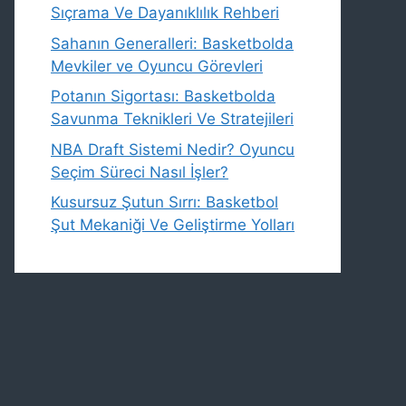
Sıçrama Ve Dayanıklılık Rehberi
Sahanın Generalleri: Basketbolda
Mevkiler ve Oyuncu Görevleri
Potanın Sigortası: Basketbolda
Savunma Teknikleri Ve Stratejileri
NBA Draft Sistemi Nedir? Oyuncu
Seçim Süreci Nasıl İşler?
Kusursuz Şutun Sırrı: Basketbol
Şut Mekaniği Ve Geliştirme Yolları