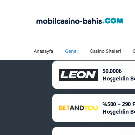
İçeriğe
atla
Anasayfa
Genel
Casino Siteleri
50.000₺
Hoşgeldin 
%500 + 290 
Hoşgeldin 