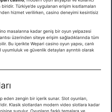
biridir. Türkiye’de uygulanan erişim kısıtlamaları
nden hizmet verilirken, casino deneyimi kesintisiz
sino masalarına kadar geniş bir oyun yelpazesi
lantısı üzerinden siteye erişim sağladıklarında tüm
ilir. Bu içerikte Wepari casino oyun yapısı, canlı
uyumluluk ve güvenlik detayları ayrıntılı olarak
arı
p eden zengin bir içerik sunar. Slot oyunları,
idir. Klasik slotlardan modern video slotlara kadar
nisine sunulur. Oyunların farklı temalara ve