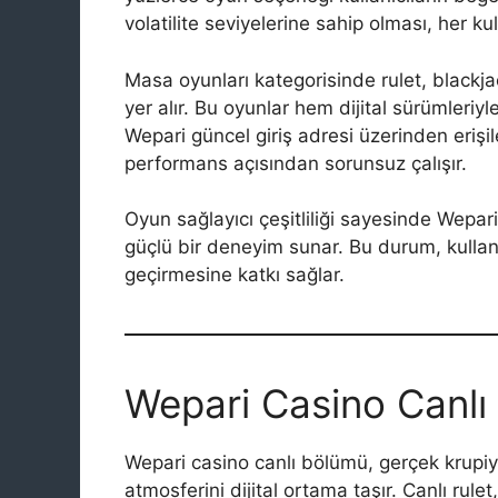
volatilite seviyelerine sahip olması, her ku
Masa oyunları kategorisinde rulet, blackja
yer alır. Bu oyunlar hem dijital sürümleriy
Wepari güncel giriş adresi üzerinden erişi
performans açısından sorunsuz çalışır.
Oyun sağlayıcı çeşitliliği sayesinde Wepari
güçlü bir deneyim sunar. Bu durum, kullan
geçirmesine katkı sağlar.
Wepari Casino Canlı
Wepari casino canlı bölümü, gerçek krupiy
atmosferini dijital ortama taşır. Canlı rule