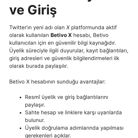
ve Giriş
Twitter’ın yeni adı olan
X
platformunda aktif
olarak kullanılan
Betivo X
hesabı, Betivo
kullanıcıları için en güvenilir bilgi kaynağıdır.
Üyelik süreciyle ilgili duyurular, kayıt bağlantıları,
giriş adresleri ve güvenlik bilgilendirmeleri ilk
olarak burada paylaşılır.
Betivo X hesabının sunduğu avantajlar:
Resmî üyelik ve giriş bağlantılarını
paylaşır.
Sahte hesap ve linklere karşı uyarılarda
bulunur.
Üyelik doğrulama adımlarında yapılması
gerekenleri açıklar.