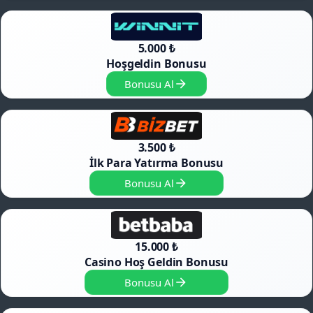
5.000 ₺
Hoşgeldin Bonusu
Bonusu Al
3.500 ₺
İlk Para Yatırma Bonusu
Bonusu Al
15.000 ₺
Casino Hoş Geldin Bonusu
Bonusu Al