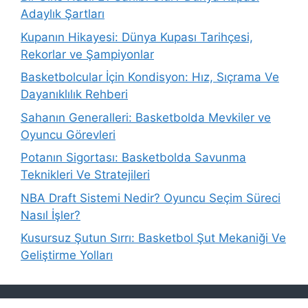
Adaylık Şartları
Kupanın Hikayesi: Dünya Kupası Tarihçesi,
Rekorlar ve Şampiyonlar
Basketbolcular İçin Kondisyon: Hız, Sıçrama Ve
Dayanıklılık Rehberi
Sahanın Generalleri: Basketbolda Mevkiler ve
Oyuncu Görevleri
Potanın Sigortası: Basketbolda Savunma
Teknikleri Ve Stratejileri
NBA Draft Sistemi Nedir? Oyuncu Seçim Süreci
Nasıl İşler?
Kusursuz Şutun Sırrı: Basketbol Şut Mekaniği Ve
Geliştirme Yolları