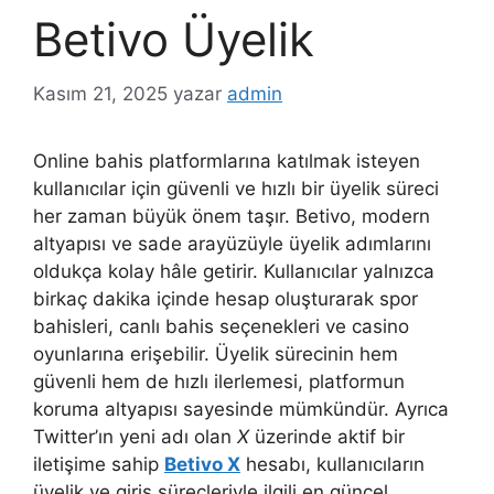
Betivo Üyelik
Kasım 21, 2025
yazar
admin
Online bahis platformlarına katılmak isteyen
kullanıcılar için güvenli ve hızlı bir üyelik süreci
her zaman büyük önem taşır. Betivo, modern
altyapısı ve sade arayüzüyle üyelik adımlarını
oldukça kolay hâle getirir. Kullanıcılar yalnızca
birkaç dakika içinde hesap oluşturarak spor
bahisleri, canlı bahis seçenekleri ve casino
oyunlarına erişebilir. Üyelik sürecinin hem
güvenli hem de hızlı ilerlemesi, platformun
koruma altyapısı sayesinde mümkündür. Ayrıca
Twitter’ın yeni adı olan
X
üzerinde aktif bir
iletişime sahip
Betivo X
hesabı, kullanıcıların
üyelik ve giriş süreçleriyle ilgili en güncel