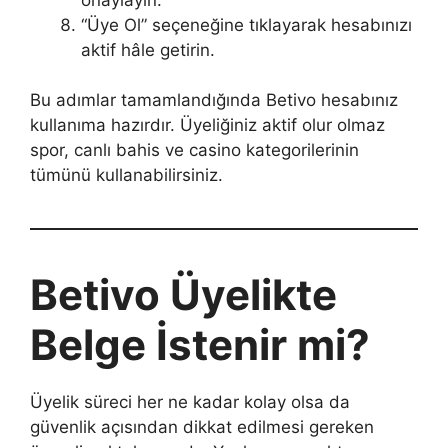
“Üye Ol” seçeneğine tıklayarak hesabınızı
aktif hâle getirin.
Bu adımlar tamamlandığında Betivo hesabınız
kullanıma hazırdır. Üyeliğiniz aktif olur olmaz
spor, canlı bahis ve casino kategorilerinin
tümünü kullanabilirsiniz.
Betivo Üyelikte
Belge İstenir mi?
Üyelik süreci her ne kadar kolay olsa da
güvenlik açısından dikkat edilmesi gereken