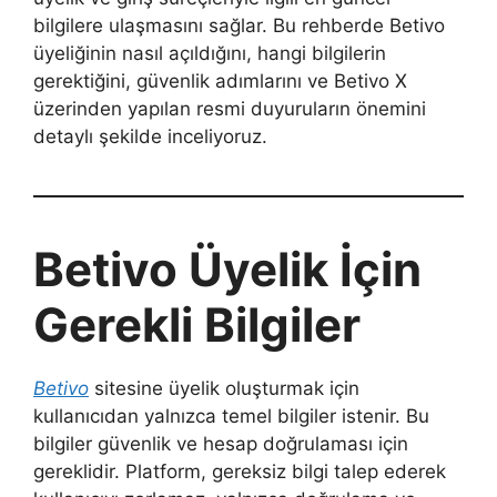
bilgilere ulaşmasını sağlar. Bu rehberde Betivo
üyeliğinin nasıl açıldığını, hangi bilgilerin
gerektiğini, güvenlik adımlarını ve Betivo X
üzerinden yapılan resmi duyuruların önemini
detaylı şekilde inceliyoruz.
Betivo Üyelik İçin
Gerekli Bilgiler
Betivo
sitesine üyelik oluşturmak için
kullanıcıdan yalnızca temel bilgiler istenir. Bu
bilgiler güvenlik ve hesap doğrulaması için
gereklidir. Platform, gereksiz bilgi talep ederek