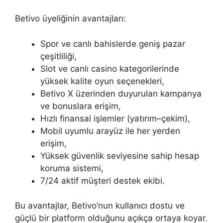
Betivo üyeliğinin avantajları:
Spor ve canlı bahislerde geniş pazar
çeşitliliği,
Slot ve canlı casino kategorilerinde
yüksek kalite oyun seçenekleri,
Betivo X üzerinden duyurulan kampanya
ve bonuslara erişim,
Hızlı finansal işlemler (yatırım–çekim),
Mobil uyumlu arayüz ile her yerden
erişim,
Yüksek güvenlik seviyesine sahip hesap
koruma sistemi,
7/24 aktif müşteri destek ekibi.
Bu avantajlar, Betivo’nun kullanıcı dostu ve
güçlü bir platform olduğunu açıkça ortaya koyar.