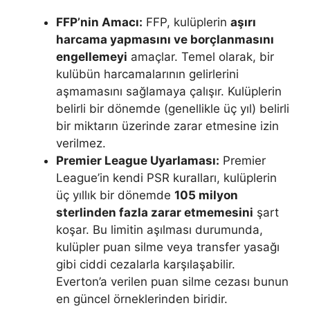
FFP’nin Amacı:
FFP, kulüplerin
aşırı
harcama yapmasını ve borçlanmasını
engellemeyi
amaçlar. Temel olarak, bir
kulübün harcamalarının gelirlerini
aşmamasını sağlamaya çalışır. Kulüplerin
belirli bir dönemde (genellikle üç yıl) belirli
bir miktarın üzerinde zarar etmesine izin
verilmez.
Premier League Uyarlaması:
Premier
League’in kendi PSR kuralları, kulüplerin
üç yıllık bir dönemde
105 milyon
sterlinden fazla zarar etmemesini
şart
koşar. Bu limitin aşılması durumunda,
kulüpler puan silme veya transfer yasağı
gibi ciddi cezalarla karşılaşabilir.
Everton’a verilen puan silme cezası bunun
en güncel örneklerinden biridir.