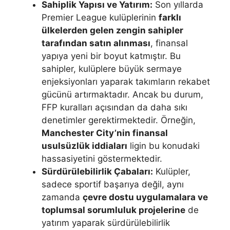
Sahiplik Yapısı ve Yatırım:
Son yıllarda
Premier League kulüplerinin
farklı
ülkelerden gelen zengin sahipler
tarafından satın alınması
, finansal
yapıya yeni bir boyut katmıştır. Bu
sahipler, kulüplere büyük sermaye
enjeksiyonları yaparak takımların rekabet
gücünü artırmaktadır. Ancak bu durum,
FFP kuralları açısından da daha sıkı
denetimler gerektirmektedir. Örneğin,
Manchester City’nin finansal
usulsüzlük iddiaları
ligin bu konudaki
hassasiyetini göstermektedir.
Sürdürülebilirlik Çabaları:
Kulüpler,
sadece sportif başarıya değil, aynı
zamanda
çevre dostu uygulamalara ve
toplumsal sorumluluk projelerine
de
yatırım yaparak sürdürülebilirlik