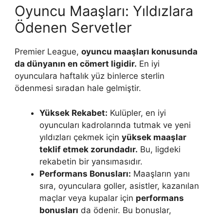
Oyuncu Maaşları: Yıldızlara
Ödenen Servetler
Premier League,
oyuncu maaşları konusunda
da dünyanın en cömert ligidir.
En iyi
oyunculara haftalık yüz binlerce sterlin
ödenmesi sıradan hale gelmiştir.
Yüksek Rekabet:
Kulüpler, en iyi
oyuncuları kadrolarında tutmak ve yeni
yıldızları çekmek için
yüksek maaşlar
teklif etmek zorundadır.
Bu, ligdeki
rekabetin bir yansımasıdır.
Performans Bonusları:
Maaşların yanı
sıra, oyunculara goller, asistler, kazanılan
maçlar veya kupalar için
performans
bonusları
da ödenir. Bu bonuslar,