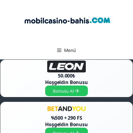
İçeriğe
atla
Menü
50.000₺
Hoşgeldin Bonusu
Bonusu Al
%500 + 290 FS
Hoşgeldin Bonusu