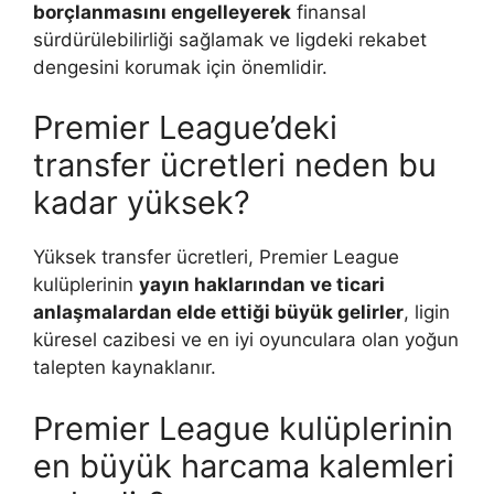
borçlanmasını engelleyerek
finansal
sürdürülebilirliği sağlamak ve ligdeki rekabet
dengesini korumak için önemlidir.
Premier League’deki
transfer ücretleri neden bu
kadar yüksek?
Yüksek transfer ücretleri, Premier League
kulüplerinin
yayın haklarından ve ticari
anlaşmalardan elde ettiği büyük gelirler
, ligin
küresel cazibesi ve en iyi oyunculara olan yoğun
talepten kaynaklanır.
Premier League kulüplerinin
en büyük harcama kalemleri