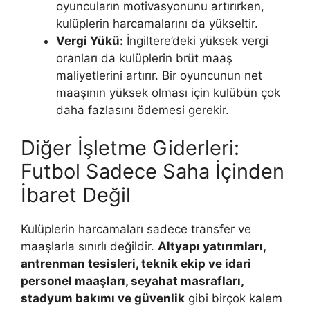
oyuncuların motivasyonunu artırırken,
kulüplerin harcamalarını da yükseltir.
Vergi Yükü:
İngiltere’deki yüksek vergi
oranları da kulüplerin brüt maaş
maliyetlerini artırır. Bir oyuncunun net
maaşının yüksek olması için kulübün çok
daha fazlasını ödemesi gerekir.
Diğer İşletme Giderleri:
Futbol Sadece Saha İçinden
İbaret Değil
Kulüplerin harcamaları sadece transfer ve
maaşlarla sınırlı değildir.
Altyapı yatırımları,
antrenman tesisleri, teknik ekip ve idari
personel maaşları, seyahat masrafları,
stadyum bakımı ve güvenlik
gibi birçok kalem