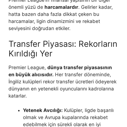
önemli yüzü de
harcamalardır
. Gelirler kadar,
hatta bazen daha fazla dikkat çeken bu
harcamalar, ligin dinamizmini ve rekabet
seviyesini doğrudan etkiler.
Transfer Piyasası: Rekorların
Kırıldığı Yer
Premier League,
dünya transfer piyasasının
en büyük alıcısıdır.
Her transfer döneminde,
İngiliz kulüpleri rekor transfer ücretleri ödeyerek
dünyanın en yetenekli oyuncularını kadrolarına
katarlar.
Yetenek Avcılığı:
Kulüpler, ligde başarılı
olmak ve Avrupa kupalarında rekabet
edebilmek için sürekli olarak en iyi