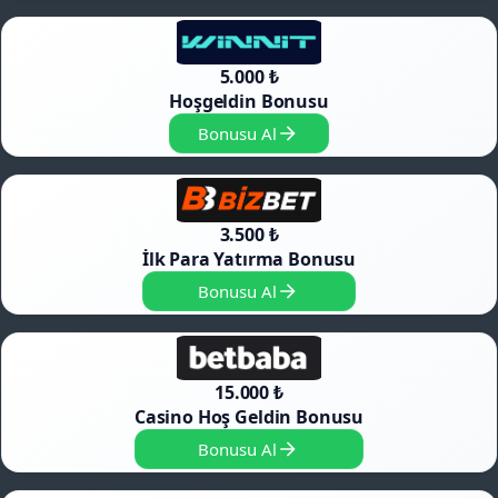
5.000 ₺
Hoşgeldin Bonusu
Bonusu Al
3.500 ₺
İlk Para Yatırma Bonusu
Bonusu Al
15.000 ₺
Casino Hoş Geldin Bonusu
Bonusu Al