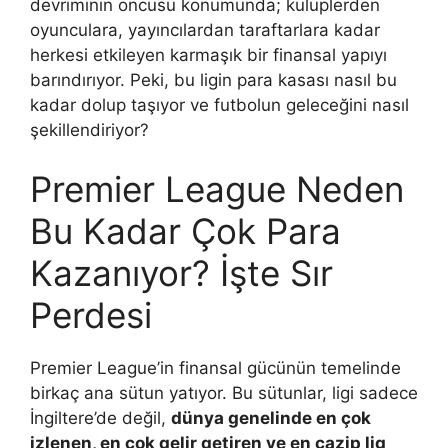
devriminin öncüsü konumunda; kulüplerden
oyunculara, yayıncılardan taraftarlara kadar
herkesi etkileyen karmaşık bir finansal yapıyı
barındırıyor. Peki, bu ligin para kasası nasıl bu
kadar dolup taşıyor ve futbolun geleceğini nasıl
şekillendiriyor?
Premier League Neden
Bu Kadar Çok Para
Kazanıyor? İşte Sır
Perdesi
Premier League’in finansal gücünün temelinde
birkaç ana sütun yatıyor. Bu sütunlar, ligi sadece
İngiltere’de değil,
dünya genelinde en çok
izlenen, en çok gelir getiren ve en cazip lig