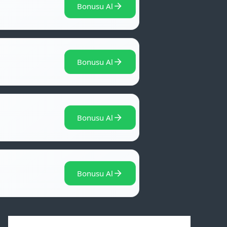
Bonusu Al
Bonusu Al
Bonusu Al
Bonusu Al