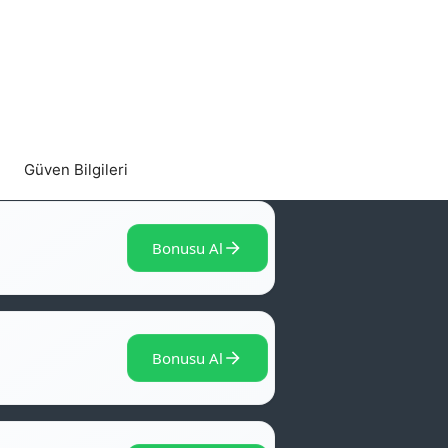
Güven Bilgileri
Bonusu Al
Bonusu Al