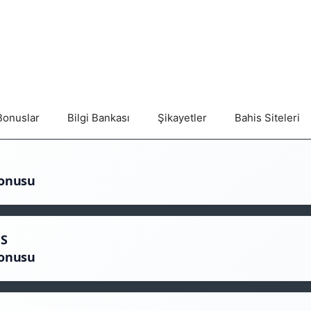
Bonuslar
Bilgi Bankası
Şikayetler
Bahis Siteleri
Bonusu
FS
Bonusu