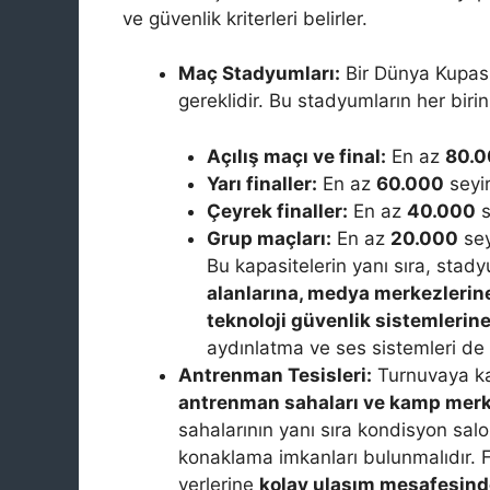
ve güvenlik kriterleri belirler.
Maç Stadyumları:
Bir Dünya Kupası 
gereklidir. Bu stadyumların her birini
Açılış maçı ve final:
En az
80.0
Yarı finaller:
En az
60.000
seyir
Çeyrek finaller:
En az
40.000
s
Grup maçları:
En az
20.000
sey
Bu kapasitelerin yanı sıra, stad
alanlarına, medya merkezlerine
teknoloji güvenlik sistemlerin
aydınlatma ve ses sistemleri de 
Antrenman Tesisleri:
Turnuvaya kat
antrenman sahaları ve kamp merk
sahalarının yanı sıra kondisyon salon
konaklama imkanları bulunmalıdır. 
yerlerine
kolay ulaşım mesafesind