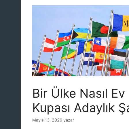
Bir Ülke Nasıl Ev
Kupası Adaylık Şa
Mayıs 13, 2026
yazar