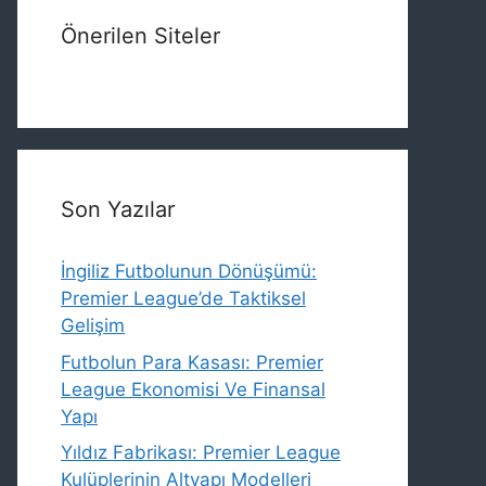
Önerilen Siteler
Son Yazılar
İngiliz Futbolunun Dönüşümü:
Premier League’de Taktiksel
Gelişim
Futbolun Para Kasası: Premier
League Ekonomisi Ve Finansal
Yapı
Yıldız Fabrikası: Premier League
Kulüplerinin Altyapı Modelleri