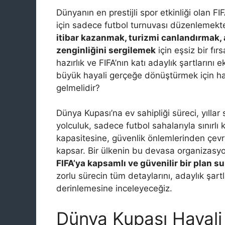
Dünyanın en prestijli spor etkinliği olan F
için sadece futbol turnuvası düzenlemekte
itibar kazanmak, turizmi canlandırmak, 
zenginliğini sergilemek
için eşsiz bir fır
hazırlık ve FIFA’nın katı adaylık şartlarını e
büyük hayali gerçeğe dönüştürmek için han
gelmelidir?
Dünya Kupası’na ev sahipliği süreci, yıllar
yolculuk, sadece futbol sahalarıyla sınırl
kapasitesine, güvenlik önlemlerinden çevre
kapsar. Bir ülkenin bu devasa organizasyo
FIFA’ya kapsamlı ve güvenilir bir plan 
zorlu sürecin tüm detaylarını, adaylık şartl
derinlemesine inceleyeceğiz.
Dünya Kupası Hayali N