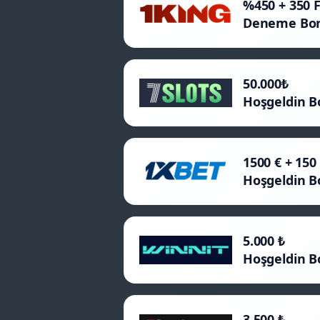
%450 + 350 
Deneme Bo
50.000₺
Hoşgeldin 
1500 € + 150
Hoşgeldin 
5.000 ₺
Hoşgeldin 
3.500 ₺