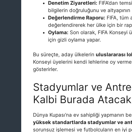
Denetim Ziyaretleri:
FIFA’dan temsil
bilgilerin doğruluğunu ve altyapını
Değerlendirme Raporu:
FIFA, tüm a
değerlendirerek her ülke için bir rap
Oylama:
Son olarak, FIFA Konseyi ü
için gizli oylama yapar.
Bu süreçte, aday ülkelerin
uluslararası lo
Konseyi üyelerini kendi lehlerine oy verm
gösterirler.
Stadyumlar ve Antre
Kalbi Burada Atacak
Dünya Kupası’na ev sahipliği yapmanın belk
yüksek standartlarda stadyumlar ve ant
sorunsuz işlemesi ve futbolcuların en iyi pe