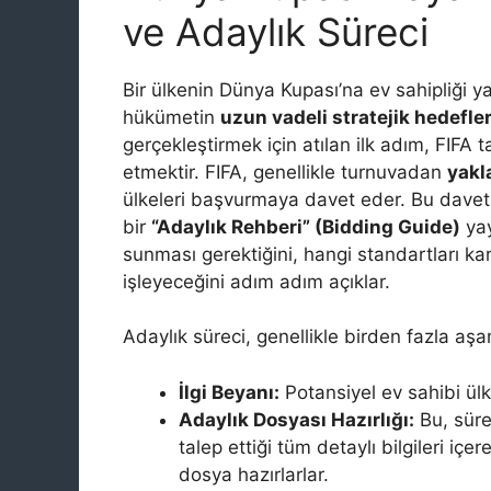
ve Adaylık Süreci
Bir ülkenin Dünya Kupası’na ev sahipliği y
hükümetin
uzun vadeli stratejik hedefler
gerçekleştirmek için atılan ilk adım, FIFA 
etmektir. FIFA, genellikle turnuvadan
yakl
ülkeleri başvurmaya davet eder. Bu davetle
bir
“Adaylık Rehberi” (Bidding Guide)
yay
sunması gerektiğini, hangi standartları kar
işleyeceğini adım adım açıklar.
Adaylık süreci, genellikle birden fazla aş
İlgi Beyanı:
Potansiyel ev sahibi ülkel
Adaylık Dosyası Hazırlığı:
Bu, sürec
talep ettiği tüm detaylı bilgileri içe
dosya hazırlarlar.