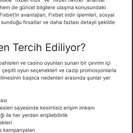
im hem de güncel bilgilere ulaşma konusundaki
xbet’in avantajları, Fixbet indir işlemleri, sosyal
sunduğu fırsatlar ve daha fazlası detaylı şekilde
n Tercih Ediliyor?
bahisleri ve casino oyunları sunan bir çevrim içi
r, çeşitli oyun seçenekleri ve cazip promosyonlarla
dilmesinin başlıca nedenleri arasında şunlar yer
ması
esleri sayesinde kesintisiz erişim imkanı
le her yerden erişilebilirlik
kleri
us kampanyaları