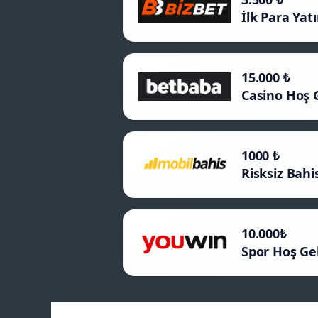
İlk Para Ya
15.000 ₺
Casino Hoş 
1000 ₺
Risksiz Bah
10.000₺
Spor Hoş Ge