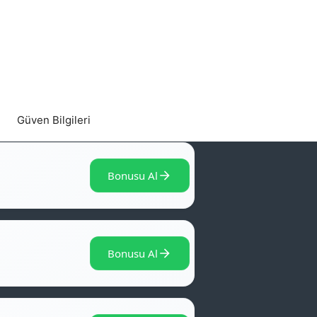
Güven Bilgileri
Bonusu Al
Bonusu Al