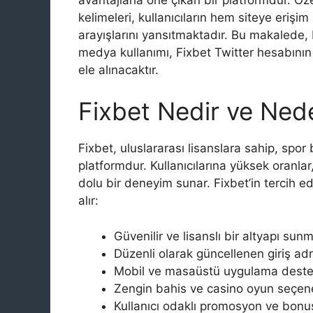
kelimeleri, kullanıcıların hem siteye eriş
arayışlarını yansıtmaktadır. Bu makalede, Fi
medya kullanımı, Fixbet Twitter hesabının 
ele alınacaktır.
Fixbet Nedir ve Nede
Fixbet, uluslararası lisanslara sahip, spor 
platformdur. Kullanıcılarına yüksek oranla
dolu bir deneyim sunar. Fixbet’in tercih e
alır:
Güvenilir ve lisanslı bir altyapı sun
Düzenli olarak güncellenen giriş adr
Mobil ve masaüstü uygulama desteği i
Zengin bahis ve casino oyun seçene
Kullanıcı odaklı promosyon ve bon