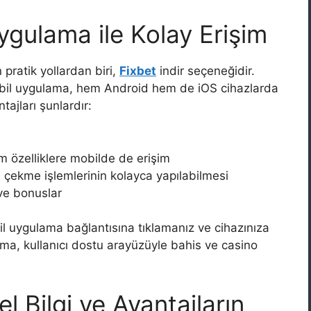
Uygulama ile Kolay Erişim
n pratik yollardan biri,
Fixbet
indir seçeneğidir.
obil uygulama, hem Android hem de iOS cihazlarda
ajları şunlardır:
 özelliklere mobilde de erişim
e çekme işlemlerinin kolayca yapılabilmesi
ve bonuslar
bil uygulama bağlantısına tıklamanız ve cihazınıza
ma, kullanıcı dostu arayüzüyle bahis ve casino
l Bilgi ve Avantajların