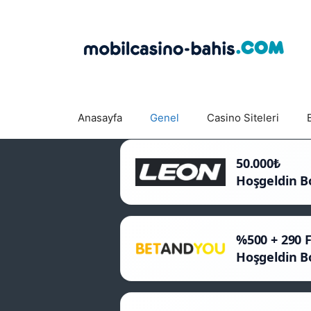
İçeriğe
atla
Anasayfa
Genel
Casino Siteleri
50.000₺
Hoşgeldin 
%500 + 290 
Hoşgeldin 