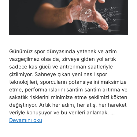
Günümüz spor dünyasında yetenek ve azim
vazgeçilmez olsa da, zirveye giden yol artık
sadece kas gücü ve antrenman saatleriyle
çizilmiyor. Sahneye çıkan yeni nesil spor
teknolojileri, sporcuların potansiyelini maksimize
etme, performanslarını santim santim artırma ve
sakatlık risklerini minimize etme şeklimizi kökten
değiştiriyor. Artık her adım, her atış, her hareket
veriyle konuşuyor ve bu verileri anlamak, …
Devamını oku