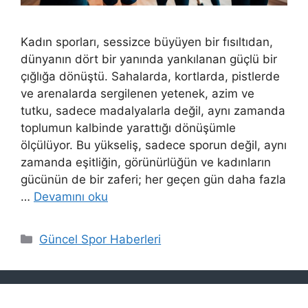
Kadın sporları, sessizce büyüyen bir fısıltıdan,
dünyanın dört bir yanında yankılanan güçlü bir
çığlığa dönüştü. Sahalarda, kortlarda, pistlerde
ve arenalarda sergilenen yetenek, azim ve
tutku, sadece madalyalarla değil, aynı zamanda
toplumun kalbinde yarattığı dönüşümle
ölçülüyor. Bu yükseliş, sadece sporun değil, aynı
zamanda eşitliğin, görünürlüğün ve kadınların
gücünün de bir zaferi; her geçen gün daha fazla
…
Devamını oku
Kategoriler
Güncel Spor Haberleri