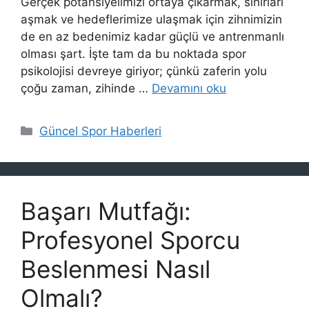
Gerçek potansiyelimizi ortaya çıkarmak, sınırları
aşmak ve hedeflerimize ulaşmak için zihnimizin
de en az bedenimiz kadar güçlü ve antrenmanlı
olması şart. İşte tam da bu noktada spor
psikolojisi devreye giriyor; çünkü zaferin yolu
çoğu zaman, zihinde …
Devamını oku
Kategoriler
Güncel Spor Haberleri
Başarı Mutfağı:
Profesyonel Sporcu
Beslenmesi Nasıl
Olmalı?