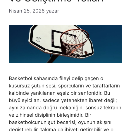
Nisan 25, 2026
yazar
Basketbol sahasında fileyi delip geçen o
kusursuz şutun sesi, sporcuların ve taraftarların
kalbinde yankılanan eşsiz bir senfonidir. Bu
büyüleyici an, sadece yetenekten ibaret değil;
aynı zamanda doğru mekaniğin, sonsuz tekrarın
ve zihinsel disiplinin birleşimidir. Bir
basketbolcunun şut becerisi, oyunun akışını
değiştirebilir, takıma galibiyeti getirebilir ve o