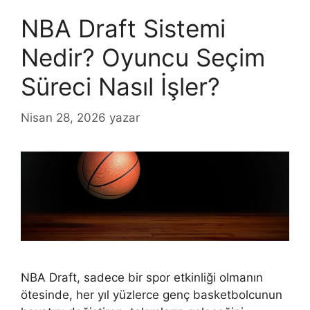
NBA Draft Sistemi
Nedir? Oyuncu Seçim
Süreci Nasıl İşler?
Nisan 28, 2026
yazar
NBA Draft, sadece bir spor etkinliği olmanın
ötesinde, her yıl yüzlerce genç basketbolcunun