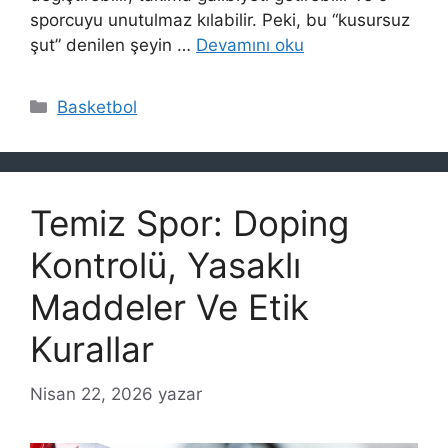
sporcuyu unutulmaz kılabilir. Peki, bu “kusursuz
şut” denilen şeyin …
Devamını oku
Kategoriler
Basketbol
Temiz Spor: Doping
Kontrolü, Yasaklı
Maddeler Ve Etik
Kurallar
Nisan 22, 2026
yazar