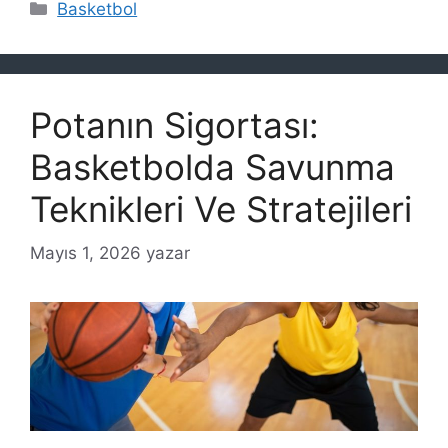
Kategoriler
Basketbol
Potanın Sigortası:
Basketbolda Savunma
Teknikleri Ve Stratejileri
Mayıs 1, 2026
yazar