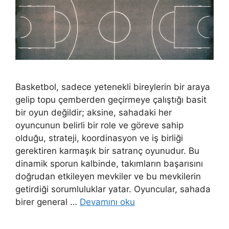
Basketbol, sadece yetenekli bireylerin bir araya
gelip topu çemberden geçirmeye çalıştığı basit
bir oyun değildir; aksine, sahadaki her
oyuncunun belirli bir role ve göreve sahip
olduğu, strateji, koordinasyon ve iş birliği
gerektiren karmaşık bir satranç oyunudur. Bu
dinamik sporun kalbinde, takımların başarısını
doğrudan etkileyen mevkiler ve bu mevkilerin
getirdiği sorumluluklar yatar. Oyuncular, sahada
birer general …
Devamını oku