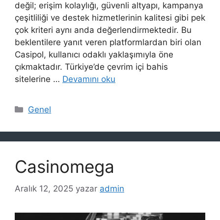
değil; erişim kolaylığı, güvenli altyapı, kampanya
çeşitliliği ve destek hizmetlerinin kalitesi gibi pek
çok kriteri aynı anda değerlendirmektedir. Bu
beklentilere yanıt veren platformlardan biri olan
Casipol, kullanıcı odaklı yaklaşımıyla öne
çıkmaktadır. Türkiye’de çevrim içi bahis
sitelerine …
Devamını oku
Kategoriler
Genel
Casinomega
Aralık 12, 2025
yazar
admin