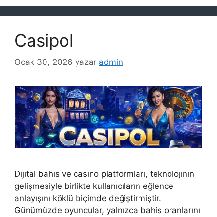
Casipol
Ocak 30, 2026
yazar
admin
Dijital bahis ve casino platformları, teknolojinin
gelişmesiyle birlikte kullanıcıların eğlence
anlayışını köklü biçimde değiştirmiştir.
Günümüzde oyuncular, yalnızca bahis oranlarını