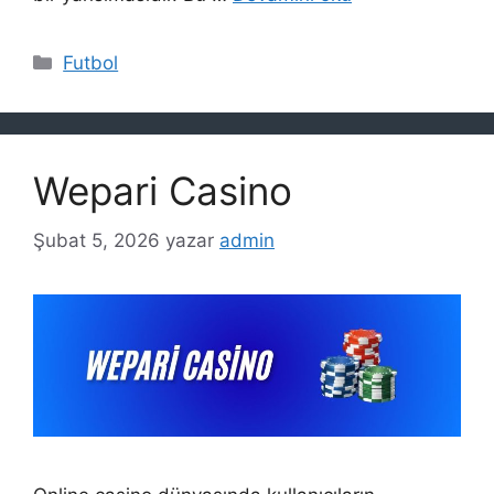
Kategoriler
Futbol
Wepari Casino
Şubat 5, 2026
yazar
admin