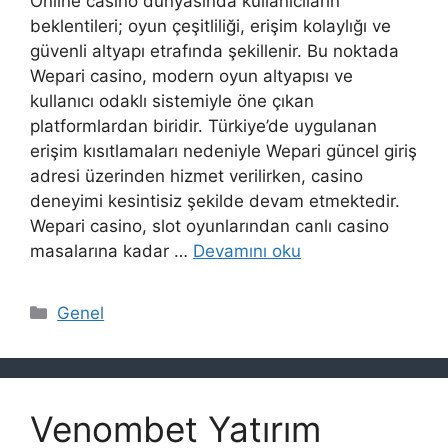
Online casino dünyasında kullanıcıların
beklentileri; oyun çeşitliliği, erişim kolaylığı ve
güvenli altyapı etrafında şekillenir. Bu noktada
Wepari casino, modern oyun altyapısı ve
kullanıcı odaklı sistemiyle öne çıkan
platformlardan biridir. Türkiye’de uygulanan
erişim kısıtlamaları nedeniyle Wepari güncel giriş
adresi üzerinden hizmet verilirken, casino
deneyimi kesintisiz şekilde devam etmektedir.
Wepari casino, slot oyunlarından canlı casino
masalarına kadar …
Devamını oku
Kategoriler
Genel
Venombet Yatırım