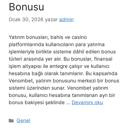
Bonusu
Ocak 30, 2026
yazar
admin
Yatırım bonusları, bahis ve casino
platformlarında kullanıcıların para yatırma
işlemleriyle birlikte sisteme dâhil edilen bonus
türleri arasında yer alır. Bu bonuslar, finansal
işlem altyapısı ile entegre çalışır ve kullanıcı
hesabına bağlı olarak tanımlanır. Bu kapsamda
Venombet, yatırım bonusunu merkezi bir bonus
sistemi üzerinden sunar. Venombet yatırım
bonusu, kullanıcı hesabına tanımlanan ayrı bir
bonus bakiyesi şeklinde …
Devamını oku
Kategoriler
Genel