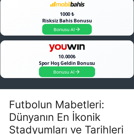
1000 ₺
Risksiz Bahis Bonusu
Bonusu Al
10.000₺
Spor Hoş Geldin Bonusu
Bonusu Al
Futbolun Mabetleri:
Dünyanın En İkonik
Stadyumları ve Tarihleri