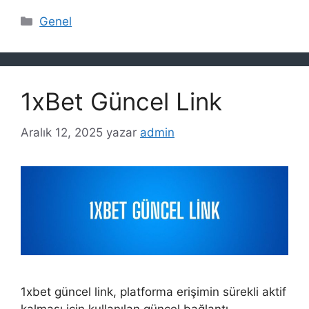
Kategoriler
Genel
1xBet Güncel Link
Aralık 12, 2025
yazar
admin
1xbet güncel link, platforma erişimin sürekli aktif
kalması için kullanılan güncel bağlantı