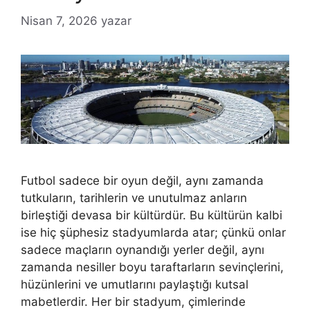
Nisan 7, 2026
yazar
Futbol sadece bir oyun değil, aynı zamanda
tutkuların, tarihlerin ve unutulmaz anların
birleştiği devasa bir kültürdür. Bu kültürün kalbi
ise hiç şüphesiz stadyumlarda atar; çünkü onlar
sadece maçların oynandığı yerler değil, aynı
zamanda nesiller boyu taraftarların sevinçlerini,
hüzünlerini ve umutlarını paylaştığı kutsal
mabetlerdir. Her bir stadyum, çimlerinde