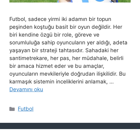
Futbol, sadece yirmi iki adamın bir topun
peşinden koştuğu basit bir oyun değildir. Her
biri kendine özgü bir role, göreve ve
sorumluluğa sahip oyuncuların yer aldığı, adeta
yaşayan bir strateji tahtasıdır. Sahadaki her
santimetrekare, her pas, her müdahale, belirli
bir amaca hizmet eder ve bu amaçlar,
oyuncuların mevkileriyle doğrudan ilişkilidir. Bu
karmaşık sistemin inceliklerini anlamak, …
Devamını oku
Kategoriler
Futbol