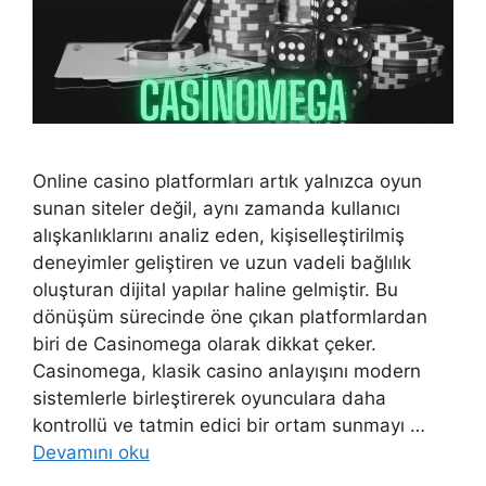
Online casino platformları artık yalnızca oyun
sunan siteler değil, aynı zamanda kullanıcı
alışkanlıklarını analiz eden, kişiselleştirilmiş
deneyimler geliştiren ve uzun vadeli bağlılık
oluşturan dijital yapılar haline gelmiştir. Bu
dönüşüm sürecinde öne çıkan platformlardan
biri de Casinomega olarak dikkat çeker.
Casinomega, klasik casino anlayışını modern
sistemlerle birleştirerek oyunculara daha
kontrollü ve tatmin edici bir ortam sunmayı …
Devamını oku