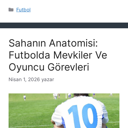
Kategoriler
Futbol
Sahanın Anatomisi:
Futbolda Mevkiler Ve
Oyuncu Görevleri
Nisan 1, 2026
yazar