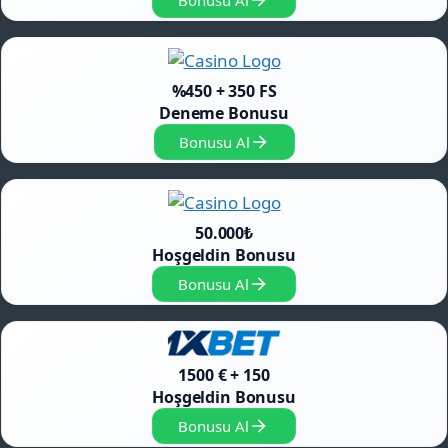
Bonusu Al
%450 + 350 FS
Deneme Bonusu
Bonusu Al
50.000₺
Hoşgeldin Bonusu
Bonusu Al
1500 € + 150
Hoşgeldin Bonusu
Bonusu Al