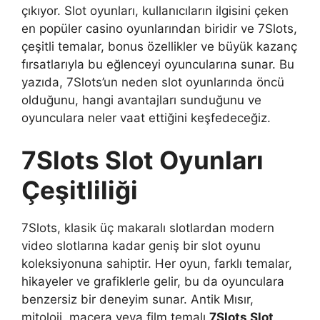
çıkıyor. Slot oyunları, kullanıcıların ilgisini çeken
en popüler casino oyunlarından biridir ve 7Slots,
çeşitli temalar, bonus özellikler ve büyük kazanç
fırsatlarıyla bu eğlenceyi oyuncularına sunar. Bu
yazıda, 7Slots’un neden slot oyunlarında öncü
olduğunu, hangi avantajları sunduğunu ve
oyunculara neler vaat ettiğini keşfedeceğiz.
7Slots Slot Oyunları
Çeşitliliği
7Slots, klasik üç makaralı slotlardan modern
video slotlarına kadar geniş bir slot oyunu
koleksiyonuna sahiptir. Her oyun, farklı temalar,
hikayeler ve grafiklerle gelir, bu da oyunculara
benzersiz bir deneyim sunar. Antik Mısır,
mitoloji, macera veya film temalı
7Slots Slot