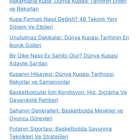
Rakamlarla Kupa: Dünya Kupası Tarihinin Enleri
ve Rekorları
Kupa Formatı Nasıl Değişti? 48 Takımlı Yeni
Sistem Ve Etkileri
Unutulmaz Dakikalar: Dünya Kupası Tarihinin En
İkonik Golleri
Bir Ülke Nasıl Ev Sahibi Olur? Dünya Kupası
Adaylık Şartları
Kupanın Hikayesi: Dünya Kupası Tarihçesi,
Rekorlar ve Şampiyonlar
Basketbolcular İçin Kondisyon: Hız, Sıçrama Ve
Dayanıklılık Rehberi
Sahanın Generalleri: Basketbolda Mevkiler ve
Oyuncu Görevleri
Potanın Sigortası: Basketbolda Savunma
Teknikleri Ve Stratejileri