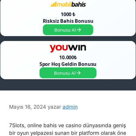
1000 ₺
Risksiz Bahis Bonusu
Bonusu Al
10.000₺
Spor Hoş Geldin Bonusu
Bonusu Al
Mayıs 16, 2024
yazar
admin
7Slots, online bahis ve casino dünyasında geniş
bir oyun yelpazesi sunan bir platform olarak öne