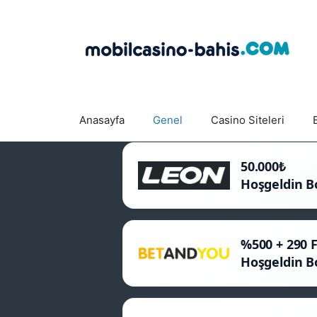
İçeriğe
atla
Anasayfa
Genel
Casino Siteleri
50.000₺
Hoşgeldin 
%500 + 290 
Hoşgeldin 