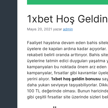
1xbet Hoş Geldi
Mayıs 20, 2021
yazar
admin
Faaliyet hayatına devam eden bahis sitele
üyelere de kapıları ardına kadar açıyorlar.
rekabeti belirli oranda arttırıyor. Bahis si
üyelerine tatmin edici duyguları yaşatma y
kampanyaları bu noktada önem arz eden bir 
kampanyalar, fırsatlar gibi kavramlar üyel
yerini alıyor.
1xbet hoş geldin bonusu
say
daha yukarı seviyeye taşıyabiliyorlar. Dikk
100 TL değerinde olması. Bunun haricind
gibi çeşitli fırsatlar site üzerinde sizleri