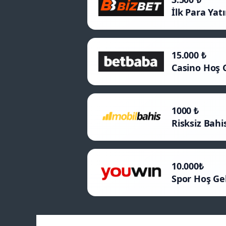
İlk Para Ya
15.000 ₺
Casino Hoş 
1000 ₺
Risksiz Bah
10.000₺
Spor Hoş Ge