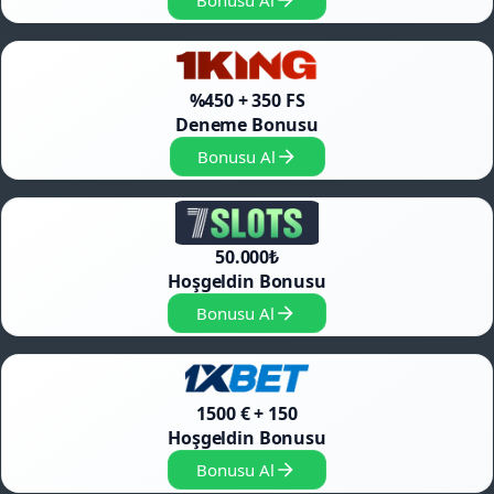
Bonusu Al
%450 + 350 FS
Deneme Bonusu
Bonusu Al
50.000₺
Hoşgeldin Bonusu
Bonusu Al
1500 € + 150
Hoşgeldin Bonusu
Bonusu Al