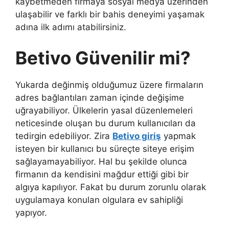
kaybetmeden firmaya sosyal medya üzerinden
ulaşabilir ve farklı bir bahis deneyimi yaşamak
adına ilk adımı atabilirsiniz.
Betivo Güvenilir mi?
Yukarda değinmiş olduğumuz üzere firmaların
adres bağlantıları zaman içinde değişime
uğrayabiliyor. Ülkelerin yasal düzenlemeleri
neticesinde oluşan bu durum kullanıcıları da
tedirgin edebiliyor. Zira
Betivo giriş
yapmak
isteyen bir kullanıcı bu süreçte siteye erişim
sağlayamayabiliyor. Hal bu şekilde olunca
firmanın da kendisini mağdur ettiği gibi bir
algıya kapılıyor. Fakat bu durum zorunlu olarak
uygulamaya konulan olgulara ev sahipliği
yapıyor.