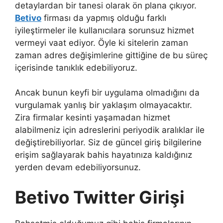
detaylardan bir tanesi olarak ön plana çıkıyor.
Betivo
firması da yapmış olduğu farklı
iyileştirmeler ile kullanıcılara sorunsuz hizmet
vermeyi vaat ediyor. Öyle ki sitelerin zaman
zaman adres değişimlerine gittiğine de bu süreç
içerisinde tanıklık edebiliyoruz.
Ancak bunun keyfi bir uygulama olmadığını da
vurgulamak yanlış bir yaklaşım olmayacaktır.
Zira firmalar kesinti yaşamadan hizmet
alabilmeniz için adreslerini periyodik aralıklar ile
değiştirebiliyorlar. Siz de güncel giriş bilgilerine
erişim sağlayarak bahis hayatınıza kaldığınız
yerden devam edebiliyorsunuz.
Betivo Twitter Girişi