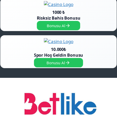
1000 ₺
Risksiz Bahis Bonusu
Bonusu Al
10.000₺
Spor Hoş Geldin Bonusu
Bonusu Al