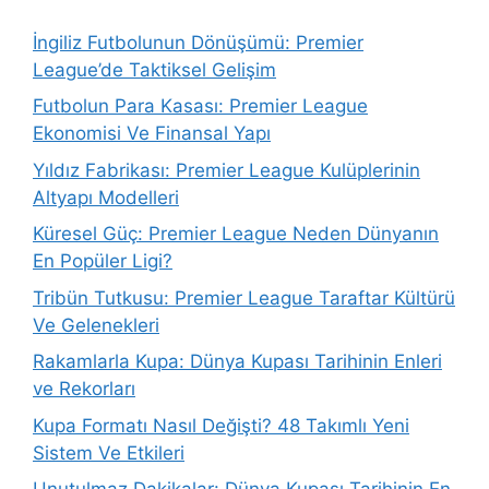
İngiliz Futbolunun Dönüşümü: Premier
League’de Taktiksel Gelişim
Futbolun Para Kasası: Premier League
Ekonomisi Ve Finansal Yapı
Yıldız Fabrikası: Premier League Kulüplerinin
Altyapı Modelleri
Küresel Güç: Premier League Neden Dünyanın
En Popüler Ligi?
Tribün Tutkusu: Premier League Taraftar Kültürü
Ve Gelenekleri
Rakamlarla Kupa: Dünya Kupası Tarihinin Enleri
ve Rekorları
Kupa Formatı Nasıl Değişti? 48 Takımlı Yeni
Sistem Ve Etkileri