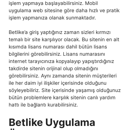
işlem yapmaya başlayabilirsiniz. Mobil
uygulama web sitesine göre daha hızlı ve pratik
işlem yapmanıza olanak sunmaktadır.
Betlike’a giriş yaptığınız zaman sizleri kırmızı
temalı bir site karşılıyor olacak. Bu sitenin en alt
kısımda lisans numarası dahil bütün lisans
bilgilerini görebilirsiniz. Lisans numarasını
internet tarayıcınıza kopyalayıp yapıştırdığınız
takdirde sitenin orijinal olup olmadığını
görebilirsiniz. Aynı zamanda sitenin müşterileri
ile her daim iyi ilişkiler içerisinde olduğunu
söyleyebiliriz. Site içerisinde yaşamış olduğunuz
bütün problemlere karşılık sitenin canlı yardım
hattı ile bağlantı kurabilirsiniz.
Betlike Uygulama