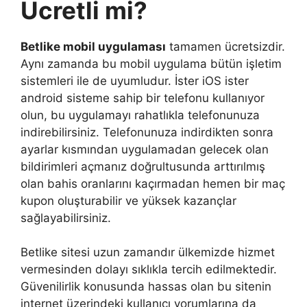
Ücretli mi?
Betlike mobil uygulaması
tamamen ücretsizdir.
Aynı zamanda bu mobil uygulama bütün işletim
sistemleri ile de uyumludur. İster iOS ister
android sisteme sahip bir telefonu kullanıyor
olun, bu uygulamayı rahatlıkla telefonunuza
indirebilirsiniz. Telefonunuza indirdikten sonra
ayarlar kısmından uygulamadan gelecek olan
bildirimleri açmanız doğrultusunda arttırılmış
olan bahis oranlarını kaçırmadan hemen bir maç
kupon oluşturabilir ve yüksek kazançlar
sağlayabilirsiniz.
Betlike sitesi uzun zamandır ülkemizde hizmet
vermesinden dolayı sıklıkla tercih edilmektedir.
Güvenilirlik konusunda hassas olan bu sitenin
internet üzerindeki kullanıcı yorumlarına da