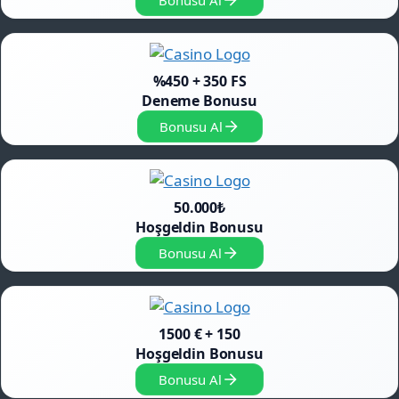
Bonusu Al
%450 + 350 FS
Deneme Bonusu
Bonusu Al
50.000₺
Hoşgeldin Bonusu
Bonusu Al
1500 € + 150
Hoşgeldin Bonusu
Bonusu Al