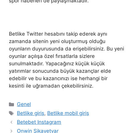
spor haberleri de paylaşmaktadır.
Betlike Twitter hesabını takip ederek aynı
zamanda sitenin yeni oluşturmuş olduğu
oyunların duyurusunda da erişebilirsiniz. Bu yeni
oyunlar açılışa özel fırsatlarla sizlere
sunulmaktadır. Yapacağınız küçük küçük
yatırımlar sonucunda büyük kazançlar elde
edebilir ve bu kazancınızı ise herhangi bir
kesinti ile uğramadan çekebilirsiniz.
Kategoriler
Genel
Etiketler
Betlike giriş
,
Betlike mobil giriş
Betebet Instagram
Onwin Şikayetvar