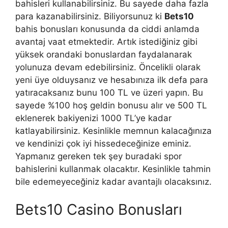
bahisleri kullanabilirsiniz. Bu sayede daha fazla
para kazanabilirsiniz. Biliyorsunuz ki
Bets10
bahis bonusları konusunda da ciddi anlamda
avantaj vaat etmektedir. Artık istediğiniz gibi
yüksek orandaki bonuslardan faydalanarak
yolunuza devam edebilirsiniz. Öncelikli olarak
yeni üye olduysanız ve hesabınıza ilk defa para
yatıracaksanız bunu 100 TL ve üzeri yapın. Bu
sayede %100 hoş geldin bonusu alır ve 500 TL
eklenerek bakiyenizi 1000 TL’ye kadar
katlayabilirsiniz. Kesinlikle memnun kalacağınıza
ve kendinizi çok iyi hissedeceğinize eminiz.
Yapmanız gereken tek şey buradaki spor
bahislerini kullanmak olacaktır. Kesinlikle tahmin
bile edemeyeceğiniz kadar avantajlı olacaksınız.
Bets10 Casino Bonusları