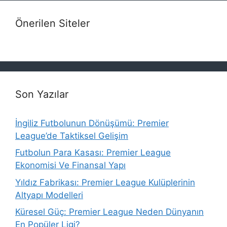
Önerilen Siteler
Son Yazılar
İngiliz Futbolunun Dönüşümü: Premier
League’de Taktiksel Gelişim
Futbolun Para Kasası: Premier League
Ekonomisi Ve Finansal Yapı
Yıldız Fabrikası: Premier League Kulüplerinin
Altyapı Modelleri
Küresel Güç: Premier League Neden Dünyanın
En Popüler Ligi?