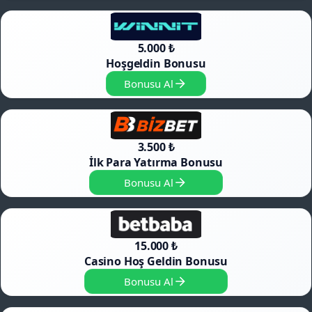
5.000 ₺
Hoşgeldin Bonusu
Bonusu Al
3.500 ₺
İlk Para Yatırma Bonusu
Bonusu Al
15.000 ₺
Casino Hoş Geldin Bonusu
Bonusu Al