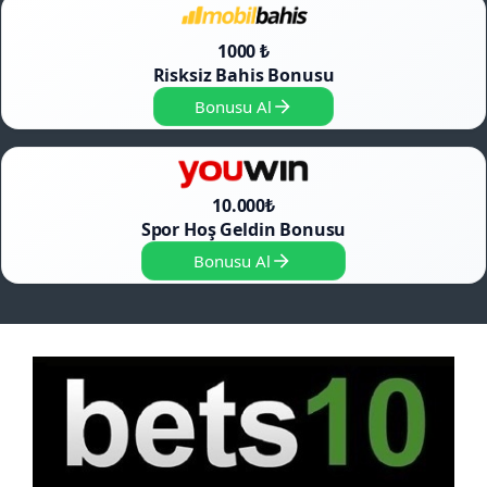
1000 ₺
Risksiz Bahis Bonusu
Bonusu Al
10.000₺
Spor Hoş Geldin Bonusu
Bonusu Al