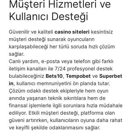
Müşteri Hizmetleri ve
Kullanıcı Desteği
Güvenilir ve kaliteli
casino siteleri
kesintisiz
müşteri desteği sunarak oyuncuların
karşılaşabileceği her türlü soruda hızlı çözüm
sağlar.
Canlı yardım, e-posta veya telefon gibi farklı
iletişim kanalları ile 7/24 profesyonel destek
bulabileceğiniz
Bets10
,
Tempobet
ve
Superbet
in
, kullanıcı memnuniyetini ön planda tutar.
Çözüm odaklı destek ekipleriyle hem oyun
anında yaşanan teknik sıkıntılara hem de
finansal işlemlerle ilgili sorunlara hızla müdahale
ediliyor. Etkili müşteri desteği, platforma olan
güveni artırırken, kullanıcıların oyuna daha rahat
ve keyifli şekilde odaklanmasını sağlar.