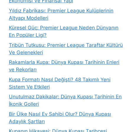
Ekonomisi Ve Finansal Yapı
Yıldız Fabrikası: Premier League Kulüplerinin
Altyapı Modelleri
Küresel Güç: Premier League Neden Dünyanın
En Popüler Ligi?
Tribün Tutkusu: Premier League Taraftar Kültürü
Ve Gelenekleri
Rakamlarla Kupa: Dünya Kupası Tarihinin Enleri
ve Rekorları
Kupa Formatı Nasıl Değişti? 48 Takımlı Yeni
Sistem Ve Etkileri
Unutulmaz Dakikalar: Dünya Kupası Tarihinin En
İkonik Golleri
Bir Ülke Nasıl Ev Sahibi Olur? Dünya Kupası
Adaylık Şartları
Kupanın Hikayesi: Dünya Kupası Tarihçesi,