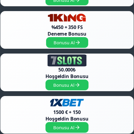
Bonusu Al
%450 + 350 FS
Deneme Bonusu
Bonusu Al
50.000₺
Hoşgeldin Bonusu
Bonusu Al
1500 € + 150
Hoşgeldin Bonusu
Bonusu Al