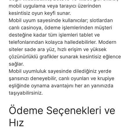
mobil uygulama veya tarayıcı üzerinden
kesintisiz oyun keyfi sunar.
Mobil uyum sayesinde kullanıcılar; slotlardan
canlı casinoya, ödeme işlemlerinden müşteri
desteğine kadar tüm işlemleri tablet ve
telefonlarından kolayca halledebilirler. Modern
siteler sade ara yüz, hızlı erişim ve yüksek
çözünürlüklü grafikler sunarak kesintisiz eğlence
sağlar.
Mobil uyumluluk sayesinde dilediğiniz yerde
şansınızı deneyebilir, canlı oyunları ve krupiye
eşliğinde oynama avantajını her an yanınızda
taşıyabilirsiniz.
Ödeme Seçenekleri ve
Hız