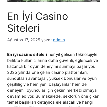
En İyi Casino
Siteleri
Ağustos 17, 2025
yazar
admin
En iyi casino siteleri
her yıl gelişen teknolojiyle
birlikte kullanıcılarına daha güvenli, eğlenceli ve
kazançlı bir oyun deneyimi sunmayı başarıyor.
2025 yılında öne çıkan casino platformları,
sundukları avantajlar, yüksek bonuslar ve oyun
çeşitliliğiyle hem yeni başlayanlar hem de
deneyimli oyuncular için çekim merkezi olmaya
devam ediyor. Bu makalede, sektörün öne çıkan
temel başlıkları detaylıca ele alacak ve hangi