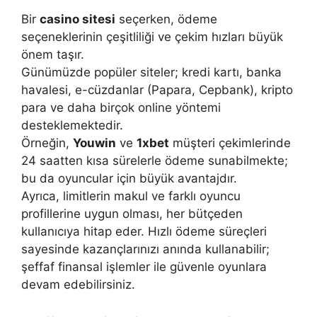
Bir
casino sitesi
seçerken, ödeme
seçeneklerinin çeşitliliği ve çekim hızları büyük
önem taşır.
Günümüzde popüler siteler; kredi kartı, banka
havalesi, e-cüzdanlar (Papara, Cepbank), kripto
para ve daha birçok online yöntemi
desteklemektedir.
Örneğin,
Youwin
ve
1xbet
müşteri çekimlerinde
24 saatten kısa sürelerle ödeme sunabilmekte;
bu da oyuncular için büyük avantajdır.
Ayrıca, limitlerin makul ve farklı oyuncu
profillerine uygun olması, her bütçeden
kullanıcıya hitap eder. Hızlı ödeme süreçleri
sayesinde kazançlarınızı anında kullanabilir;
şeffaf finansal işlemler ile güvenle oyunlara
devam edebilirsiniz.