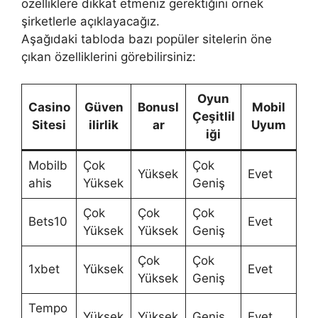
özelliklere dikkat etmeniz gerektiğini örnek
şirketlerle açıklayacağız.
Aşağıdaki tabloda bazı popüler sitelerin öne
çıkan özelliklerini görebilirsiniz:
Oyun
Casino
Güven
Bonusl
Mobil
Çeşitlil
Sitesi
ilirlik
ar
Uyum
iği
Mobilb
Çok
Çok
Yüksek
Evet
ahis
Yüksek
Geniş
Çok
Çok
Çok
Bets10
Evet
Yüksek
Yüksek
Geniş
Çok
Çok
1xbet
Yüksek
Evet
Yüksek
Geniş
Tempo
Yüksek
Yüksek
Geniş
Evet