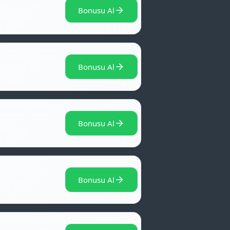
Bonusu Al
Bonusu Al
Bonusu Al
Bonusu Al