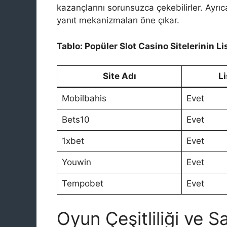
kazançlarını sorunsuzca çekebilirler. Ayrıc
yanıt mekanizmaları öne çıkar.
Tablo: Popüler Slot Casino Sitelerinin 
Site Adı
Li
Mobilbahis
Evet
Bets10
Evet
1xbet
Evet
Youwin
Evet
Tempobet
Evet
Oyun Çeşitliliği ve Sa