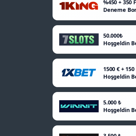
%450 + 350 
Deneme Bo
50.000₺
Hoşgeldin 
1500 € + 150
Hoşgeldin 
5.000 ₺
Hoşgeldin 
3.500 ₺