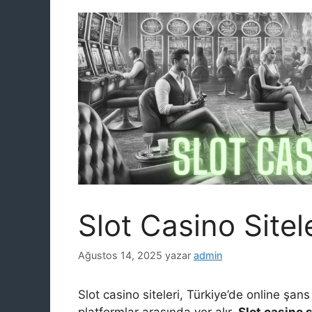
Slot Casino Sitel
Ağustos 14, 2025
yazar
admin
Slot casino siteleri, Türkiye’de online şans
platformlar arasında yer alır.
Slot casino s