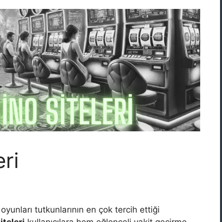
eri
 oyunları tutkunlarının en çok tercih ettiği
iteleri
kullanıcılara hem eğlenceli vakit geçirme