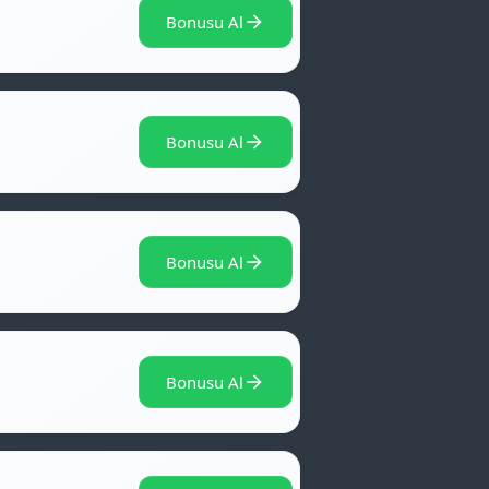
Bonusu Al
Bonusu Al
Bonusu Al
Bonusu Al