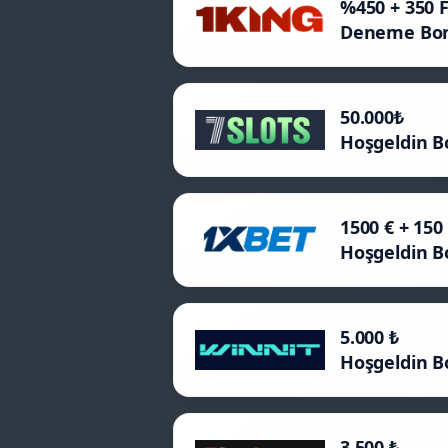
%450 + 350 
Deneme Bo
50.000₺
Hoşgeldin 
1500 € + 150
Hoşgeldin 
5.000 ₺
Hoşgeldin 
3.500 ₺