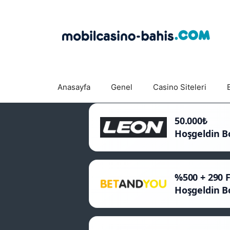
İçeriğe
atla
Anasayfa
Genel
Casino Siteleri
50.000₺
Hoşgeldin 
%500 + 290 
Hoşgeldin 