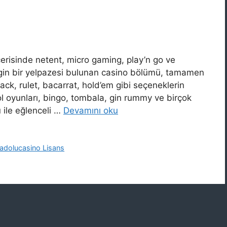
İçerisinde netent, micro gaming, play’n go ve
gin bir yelpazesi bulunan casino bölümü, tamamen
jack, rulet, bacarrat, hold’em gibi seçeneklerin
l oyunları, bingo, tombala, gin rummy ve birçok
 ile eğlenceli …
Devamını oku
adolucasino Lisans