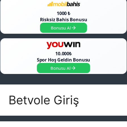
1000 ₺
Risksiz Bahis Bonusu
Bonusu Al
10.000₺
Spor Hoş Geldin Bonusu
Bonusu Al
Betvole Giriş