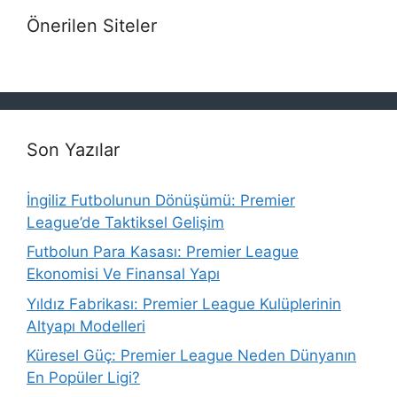
Önerilen Siteler
Son Yazılar
İngiliz Futbolunun Dönüşümü: Premier
League’de Taktiksel Gelişim
Futbolun Para Kasası: Premier League
Ekonomisi Ve Finansal Yapı
Yıldız Fabrikası: Premier League Kulüplerinin
Altyapı Modelleri
Küresel Güç: Premier League Neden Dünyanın
En Popüler Ligi?