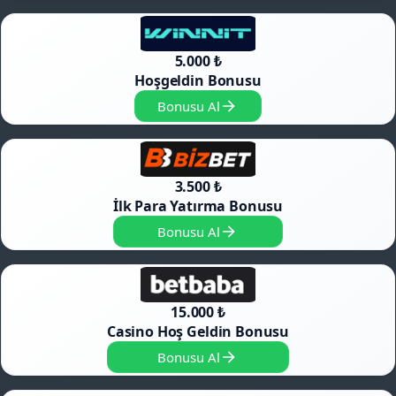
5.000 ₺
Hoşgeldin Bonusu
Bonusu Al
3.500 ₺
İlk Para Yatırma Bonusu
Bonusu Al
15.000 ₺
Casino Hoş Geldin Bonusu
Bonusu Al