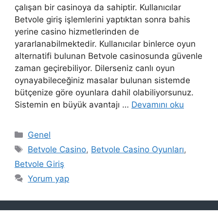
çalışan bir casinoya da sahiptir. Kullanıcılar
Betvole giriş işlemlerini yaptıktan sonra bahis
yerine casino hizmetlerinden de
yararlanabilmektedir. Kullanıcılar binlerce oyun
alternatifi bulunan Betvole casinosunda güvenle
zaman geçirebiliyor. Dilerseniz canlı oyun
oynayabileceğiniz masalar bulunan sistemde
bütçenize göre oyunlara dahil olabiliyorsunuz.
Sistemin en büyük avantajı …
Devamını oku
Kategoriler
Genel
Etiketler
Betvole Casino
,
Betvole Casino Oyunları
,
Betvole Giriş
Yorum yap