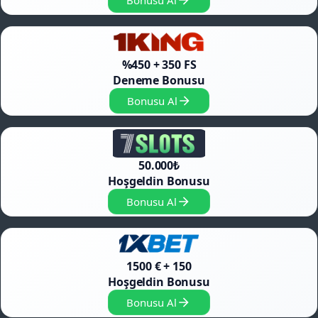
Bonusu Al
%450 + 350 FS
Deneme Bonusu
Bonusu Al
50.000₺
Hoşgeldin Bonusu
Bonusu Al
1500 € + 150
Hoşgeldin Bonusu
Bonusu Al