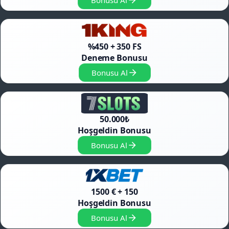
Bonusu Al
%450 + 350 FS
Deneme Bonusu
Bonusu Al
50.000₺
Hoşgeldin Bonusu
Bonusu Al
1500 € + 150
Hoşgeldin Bonusu
Bonusu Al