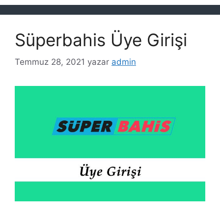
Süperbahis Üye Girişi
Temmuz 28, 2021
yazar
admin