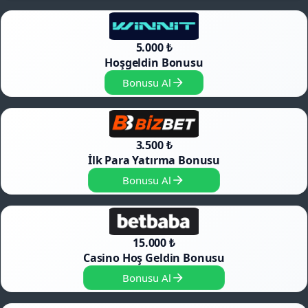
5.000 ₺
Hoşgeldin Bonusu
Bonusu Al
3.500 ₺
İlk Para Yatırma Bonusu
Bonusu Al
15.000 ₺
Casino Hoş Geldin Bonusu
Bonusu Al