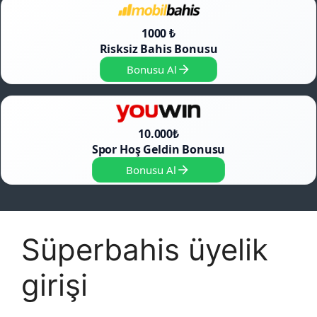
1000 ₺
Risksiz Bahis Bonusu
Bonusu Al
10.000₺
Spor Hoş Geldin Bonusu
Bonusu Al
Süperbahis üyelik
girişi