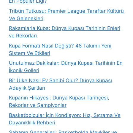
En Popüler Ligi?
Tribün Tutkusu: Premier League Taraftar Kültürü
Ve Gelenekleri
Rakamlarla Kupa: Dünya Kupası Tarihinin Enleri
ve Rekorları
Kupa Formatı Nasıl Değişti? 48 Takımlı Yeni
Sistem Ve Etkileri
Unutulmaz Dakikalar: Dünya Kupası Tarihinin En
İkonik Golleri
Bir Ülke Nasıl Ev Sahibi Olur? Dünya Kupası
Adaylık Şartları
Kupanın Hikayesi: Dünya Kupası Tarihçesi,
Rekorlar ve Şampiyonlar
Basketbolcular İçin Kondisyon: Hız, Sıçrama Ve
Dayanıklılık Rehberi
Sahanın Generalleri: Basketbolda Mevkiler ve