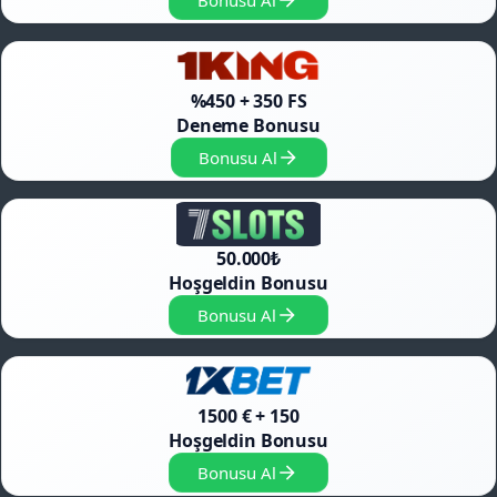
Bonusu Al
%450 + 350 FS
Deneme Bonusu
Bonusu Al
50.000₺
Hoşgeldin Bonusu
Bonusu Al
1500 € + 150
Hoşgeldin Bonusu
Bonusu Al