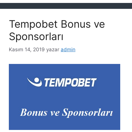
Tempobet Bonus ve
Sponsorları
Kasım 14, 2019
yazar
admin