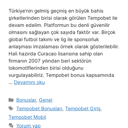
Türkiye’nin gelmiş geçmiş en büyük bahis
şirketlerinden birisi olarak görülen Tempobet ile
devam edelim. Platformun bu denli güvenilir
olmasını sağlayan çok sayıda faktör var. Birçok
global futbol takımı ve lig ile sponsorluk
anlaşması imzalaması örnek olarak gösterilebilir.
Hali hazırda Curacao lisansına sahip olan
firmanın 2007 yılından beri sektörün
lokomotiflerinden birisi olduğunu
vurgulayabiliriz. Tempobet bonus kapsamında
…
Devamını oku
Kategoriler
Bonuslar
,
Genel
Etiketler
Tempobet Bonusları
,
Tempobet Giriş
,
Tempobet Mobil
Yorum yap