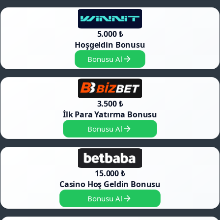
5.000 ₺
Hoşgeldin Bonusu
Bonusu Al
3.500 ₺
İlk Para Yatırma Bonusu
Bonusu Al
15.000 ₺
Casino Hoş Geldin Bonusu
Bonusu Al