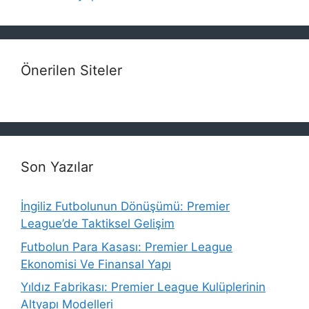
Önerilen Siteler
Son Yazılar
İngiliz Futbolunun Dönüşümü: Premier
League’de Taktiksel Gelişim
Futbolun Para Kasası: Premier League
Ekonomisi Ve Finansal Yapı
Yıldız Fabrikası: Premier League Kulüplerinin
Altyapı Modelleri