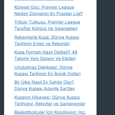
Küresel Güç: Premier League
Neden Dünyanın En Popüler Ligi?
Tribün Tutkusu: Premier League
Taraftar Kültürü Ve Gelenekleri
Rakamlarla Kupa: Dünya Kupası
Tarihinin Enleri ve Rekorları
Kupa Formatı Nasıl Değişti? 48
Takımlı Yeni Sistem Ve Etkileri
Unutulmaz Dakikalar: Dünya
Kupası Tarihinin En İkonik Golleri
Bir Ülke Nasıl Ev Sahibi Olur?
Dünya Kupası Adaylık Şartları
Kupanın Hikayesi: Dünya Kupası
Tarihçesi, Rekorlar ve Şampiyonlar
Basketbolcular İçin Kondisyon: Hız,