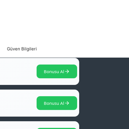
Güven Bilgileri
Bonusu Al
Bonusu Al