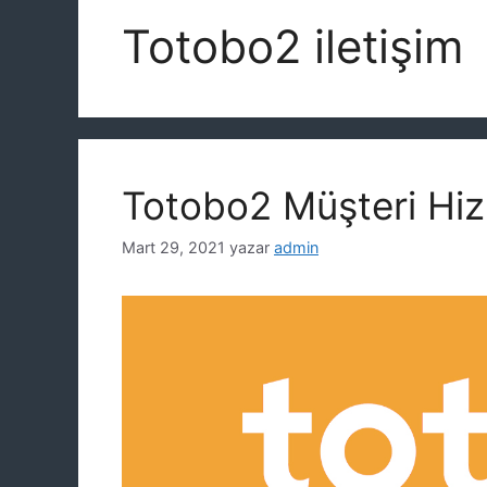
Totobo2 iletişim
Totobo2 Müşteri Hiz
Mart 29, 2021
yazar
admin