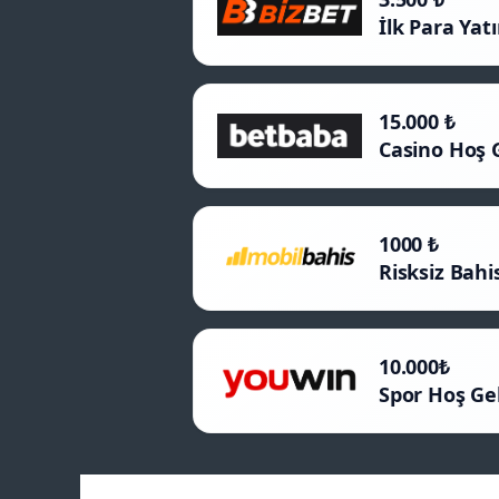
İlk Para Ya
15.000 ₺
Casino Hoş 
1000 ₺
Risksiz Bah
10.000₺
Spor Hoş Ge