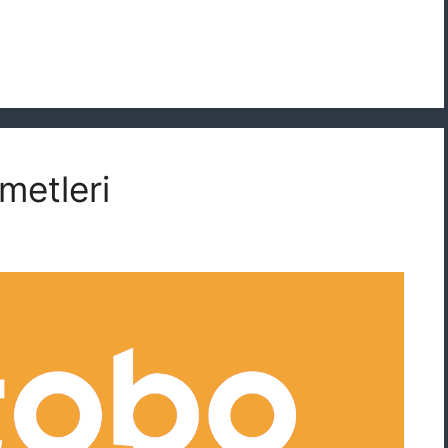
metleri