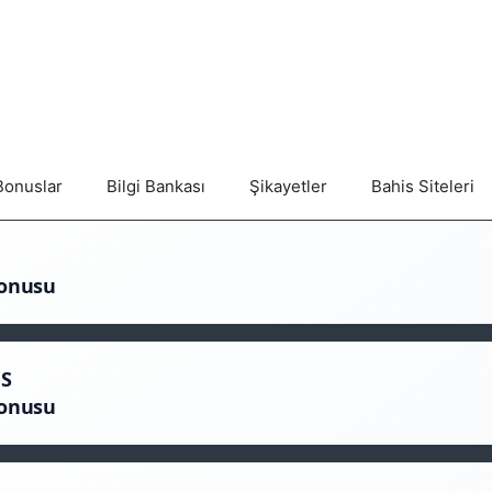
Bonuslar
Bilgi Bankası
Şikayetler
Bahis Siteleri
Bonusu
FS
Bonusu