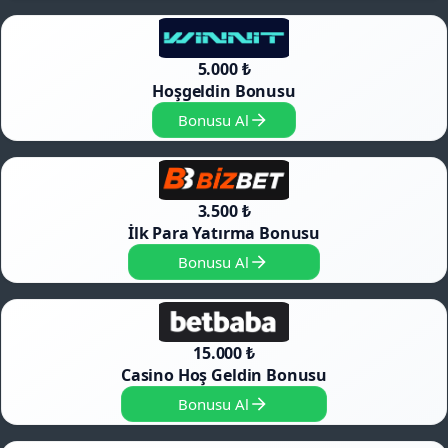
5.000 ₺
Hoşgeldin Bonusu
Bonusu Al
3.500 ₺
İlk Para Yatırma Bonusu
Bonusu Al
15.000 ₺
Casino Hoş Geldin Bonusu
Bonusu Al