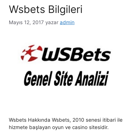
Wsbets Bilgileri
Mayıs 12, 2017
yazar
admin
Wsbets Hakkında Wsbets, 2010 senesi itibari ile
hizmete başlayan oyun ve casino sitesidir.