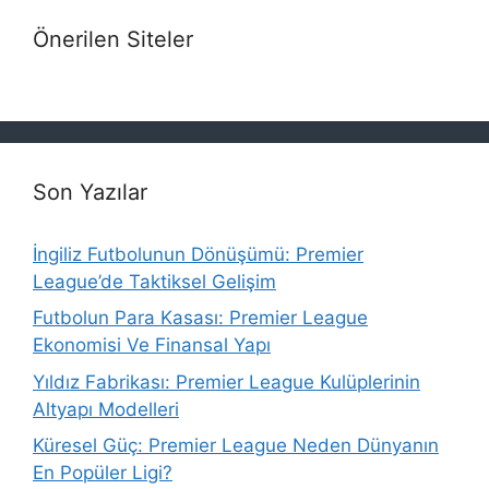
Önerilen Siteler
Son Yazılar
İngiliz Futbolunun Dönüşümü: Premier
League’de Taktiksel Gelişim
Futbolun Para Kasası: Premier League
Ekonomisi Ve Finansal Yapı
Yıldız Fabrikası: Premier League Kulüplerinin
Altyapı Modelleri
Küresel Güç: Premier League Neden Dünyanın
En Popüler Ligi?