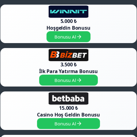
5.000 ₺
Hoşgeldin Bonusu
Bonusu Al
3.500 ₺
İlk Para Yatırma Bonusu
Bonusu Al
15.000 ₺
Casino Hoş Geldin Bonusu
Bonusu Al