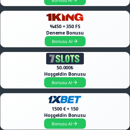
Bonusu Al
%450 + 350 FS
Deneme Bonusu
Bonusu Al
50.000₺
Hoşgeldin Bonusu
Bonusu Al
1500 € + 150
Hoşgeldin Bonusu
Bonusu Al