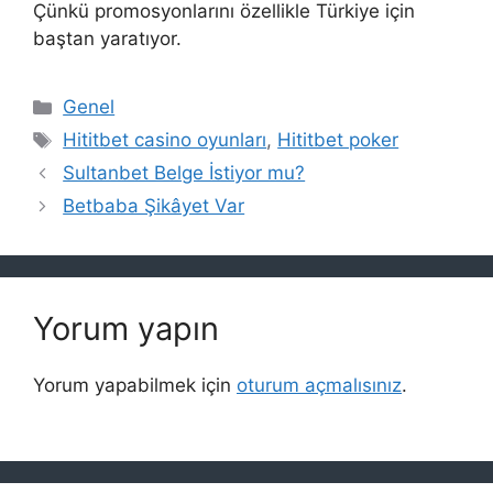
Çünkü promosyonlarını özellikle Türkiye için
baştan yaratıyor.
Kategoriler
Genel
Etiketler
Hititbet casino oyunları
,
Hititbet poker
Sultanbet Belge İstiyor mu?
Betbaba Şikâyet Var
Yorum yapın
Yorum yapabilmek için
oturum açmalısınız
.