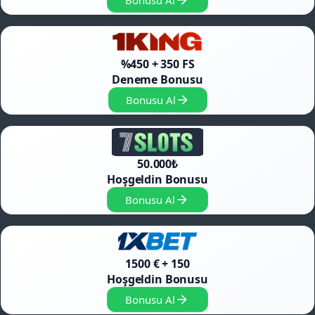
Bonusu Al
%450 + 350 FS
Deneme Bonusu
Bonusu Al
50.000₺
Hoşgeldin Bonusu
Bonusu Al
1500 € + 150
Hoşgeldin Bonusu
Bonusu Al