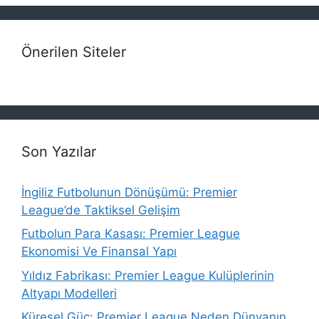
Önerilen Siteler
Son Yazılar
İngiliz Futbolunun Dönüşümü: Premier
League’de Taktiksel Gelişim
Futbolun Para Kasası: Premier League
Ekonomisi Ve Finansal Yapı
Yıldız Fabrikası: Premier League Kulüplerinin
Altyapı Modelleri
Küresel Güç: Premier League Neden Dünyanın