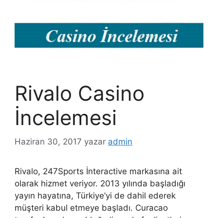
Rivalo Casino
İncelemesi
Haziran 30, 2017
yazar
admin
Rivalo, 247Sports İnteractive markasına ait
olarak hizmet veriyor. 2013 yılında başladığı
yayın hayatına, Türkiye’yi de dahil ederek
müşteri kabul etmeye başladı. Curacao