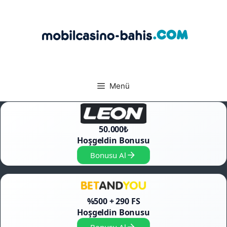
İçeriğe
atla
Menü
50.000₺
Hoşgeldin Bonusu
Bonusu Al
%500 + 290 FS
Hoşgeldin Bonusu