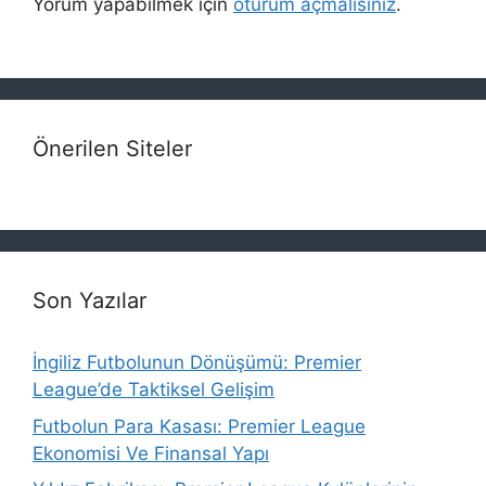
Yorum yapabilmek için
oturum açmalısınız
.
Önerilen Siteler
Son Yazılar
İngiliz Futbolunun Dönüşümü: Premier
League’de Taktiksel Gelişim
Futbolun Para Kasası: Premier League
Ekonomisi Ve Finansal Yapı