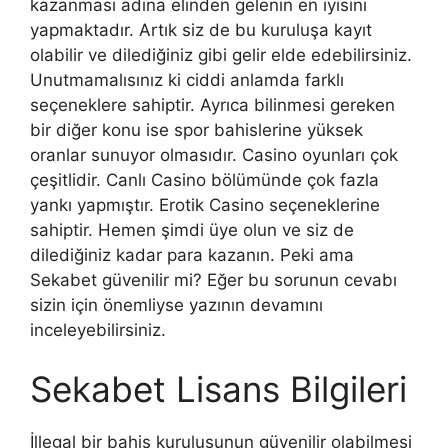
kazanması adına elinden gelenin en iyisini
yapmaktadır. Artık siz de bu kuruluşa kayıt
olabilir ve dilediğiniz gibi gelir elde edebilirsiniz.
Unutmamalısınız ki ciddi anlamda farklı
seçeneklere sahiptir. Ayrıca bilinmesi gereken
bir diğer konu ise spor bahislerine yüksek
oranlar sunuyor olmasıdır. Casino oyunları çok
çeşitlidir. Canlı Casino bölümünde çok fazla
yankı yapmıştır. Erotik Casino seçeneklerine
sahiptir. Hemen şimdi üye olun ve siz de
dilediğiniz kadar para kazanın. Peki ama
Sekabet güvenilir mi? Eğer bu sorunun cevabı
sizin için önemliyse yazının devamını
inceleyebilirsiniz.
Sekabet Lisans Bilgileri
İllegal bir bahis kuruluşunun güvenilir olabilmesi