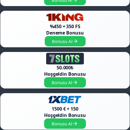
Bonusu Al
%450 + 350 FS
Deneme Bonusu
Bonusu Al
50.000₺
Hoşgeldin Bonusu
Bonusu Al
1500 € + 150
Hoşgeldin Bonusu
Bonusu Al