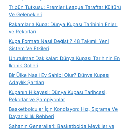
Tribün Tutkusu: Premier League Taraftar Kültürü
Ve Gelenekleri
Rakamlarla Kupa: Dünya Kupası Tarihinin Enleri
ve Rekorları
Kupa Formatı Nasıl Değişti? 48 Takımlı Yeni
Sistem Ve Etkileri
Unutulmaz Dakikalar: Dünya Kupası Tarihinin En
İkonik Golleri
Bir Ülke Nasıl Ev Sahibi Olur? Dünya Kupası
Adaylık Şartları
Kupanın Hikayesi: Dünya Kupası Tarihçesi,
Rekorlar ve Şampiyonlar
Basketbolcular İçin Kondisyon: Hız, Sıçrama Ve
Dayanıklılık Rehberi
Sahanın Generalleri: Basketbolda Mevkiler ve