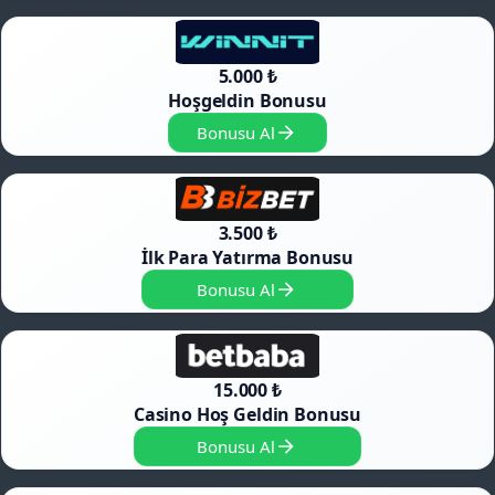
5.000 ₺
Hoşgeldin Bonusu
Bonusu Al
3.500 ₺
İlk Para Yatırma Bonusu
Bonusu Al
15.000 ₺
Casino Hoş Geldin Bonusu
Bonusu Al