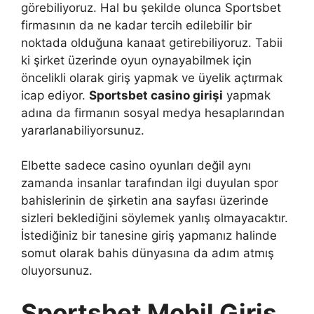
görebiliyoruz. Hal bu şekilde olunca Sportsbet
firmasının da ne kadar tercih edilebilir bir
noktada olduğuna kanaat getirebiliyoruz. Tabii
ki şirket üzerinde oyun oynayabilmek için
öncelikli olarak giriş yapmak ve üyelik açtırmak
icap ediyor.
Sportsbet casino girişi
yapmak
adına da firmanın sosyal medya hesaplarından
yararlanabiliyorsunuz.
Elbette sadece casino oyunları değil aynı
zamanda insanlar tarafından ilgi duyulan spor
bahislerinin de şirketin ana sayfası üzerinde
sizleri beklediğini söylemek yanlış olmayacaktır.
İstediğiniz bir tanesine giriş yapmanız halinde
somut olarak bahis dünyasına da adım atmış
oluyorsunuz.
Sportsbet Mobil Giriş