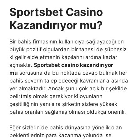
Sportsbet Casino
Kazandırıyor mu?
Bir bahis firmasının kullanıcıya sağlayacağı en
büyük pozitif olgulardan bir tanesi de şüphesiz
ki gelir elde etmenin kapılarını ardına kadar
açmaktır.
Sportsbet casino kazandırıyor
mu
sorusuna da bu noktada cevap bulmak her
bahis severin talep edeceği kavramlar arasında
yer almaktadır. Ancak şunu çok açık bir şekilde
belirtmiş olmak gerekiyor ki oyunların
çeşitliliğinin yanı sıra şirketin sizlere yüksek
bahis oranları sağlamış olması oldukça önemli.
Eğer sizlerin de bahis dünyasına yönelik olan
beklentileriniz para kazanma yolunda ise