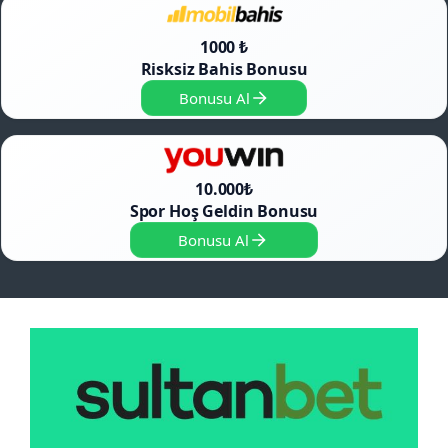
1000 ₺
Risksiz Bahis Bonusu
Bonusu Al
10.000₺
Spor Hoş Geldin Bonusu
Bonusu Al