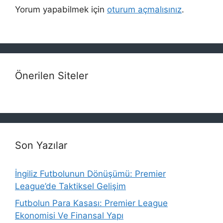
Yorum yapabilmek için
oturum açmalısınız
.
Önerilen Siteler
Son Yazılar
İngiliz Futbolunun Dönüşümü: Premier
League’de Taktiksel Gelişim
Futbolun Para Kasası: Premier League
Ekonomisi Ve Finansal Yapı