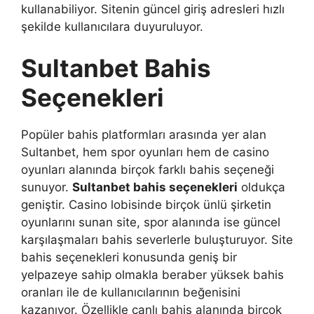
kullanabiliyor. Sitenin güncel giriş adresleri hızlı
şekilde kullanıcılara duyuruluyor.
Sultanbet Bahis
Seçenekleri
Popüler bahis platformları arasında yer alan
Sultanbet, hem spor oyunları hem de casino
oyunları alanında birçok farklı bahis seçeneği
sunuyor.
Sultanbet bahis seçenekleri
oldukça
geniştir. Casino lobisinde birçok ünlü şirketin
oyunlarını sunan site, spor alanında ise güncel
karşılaşmaları bahis severlerle buluşturuyor. Site
bahis seçenekleri konusunda geniş bir
yelpazeye sahip olmakla beraber yüksek bahis
oranları ile de kullanıcılarının beğenisini
kazanıyor. Özellikle canlı bahis alanında birçok