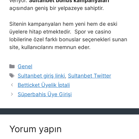
veriyor.
Sultanbet bonus kampanyaları
açısından geniş bir yelpazeye sahiptir.
Sitenin kampanyaları hem yeni hem de eski
üyelere hitap etmektedir. Spor ve casino
lobilerine özel farklı bonuslar seçenekleri sunan
site, kullanıcılarını memnun eder.
Kategoriler
Genel
Etiketler
Sultanbet giriş linki
,
Sultanbet Twitter
Betticket Üyelik İptali
Süperbahis Üye Girişi
Yorum yapın