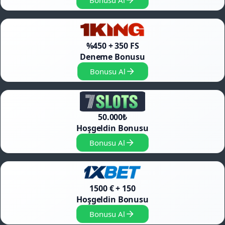
Bonusu Al
%450 + 350 FS
Deneme Bonusu
Bonusu Al
50.000₺
Hoşgeldin Bonusu
Bonusu Al
1500 € + 150
Hoşgeldin Bonusu
Bonusu Al