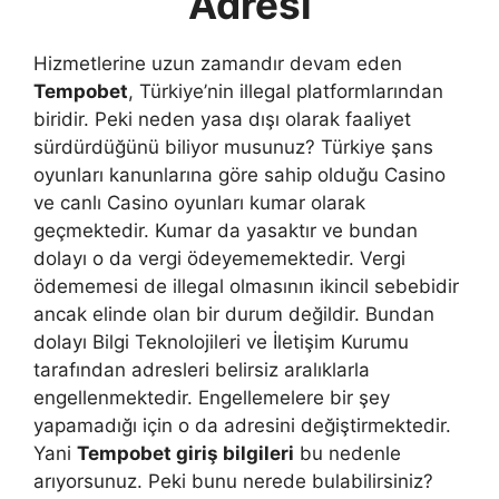
Adresi
Hizmetlerine uzun zamandır devam eden
Tempobet
, Türkiye’nin illegal platformlarından
biridir. Peki neden yasa dışı olarak faaliyet
sürdürdüğünü biliyor musunuz? Türkiye şans
oyunları kanunlarına göre sahip olduğu Casino
ve canlı Casino oyunları kumar olarak
geçmektedir. Kumar da yasaktır ve bundan
dolayı o da vergi ödeyememektedir. Vergi
ödememesi de illegal olmasının ikincil sebebidir
ancak elinde olan bir durum değildir. Bundan
dolayı Bilgi Teknolojileri ve İletişim Kurumu
tarafından adresleri belirsiz aralıklarla
engellenmektedir. Engellemelere bir şey
yapamadığı için o da adresini değiştirmektedir.
Yani
Tempobet giriş bilgileri
bu nedenle
arıyorsunuz. Peki bunu nerede bulabilirsiniz?