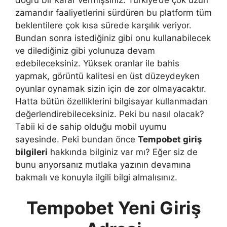
doğru bir karar vermişsiniz. Türkiye’de çok uzun
zamandır faaliyetlerini sürdüren bu platform tüm
beklentilere çok kısa sürede karşılık veriyor.
Bundan sonra istediğiniz gibi onu kullanabilecek
ve dilediğiniz gibi yolunuza devam
edebileceksiniz. Yüksek oranlar ile bahis
yapmak, görüntü kalitesi en üst düzeydeyken
oyunlar oynamak sizin için de zor olmayacaktır.
Hatta bütün özelliklerini bilgisayar kullanmadan
değerlendirebileceksiniz. Peki bu nasıl olacak?
Tabii ki de sahip olduğu mobil uyumu
sayesinde. Peki bundan önce
Tempobet giriş
bilgileri
hakkında bilginiz var mı? Eğer siz de
bunu arıyorsanız mutlaka yazının devamına
bakmalı ve konuyla ilgili bilgi almalısınız.
Tempobet Yeni Giriş