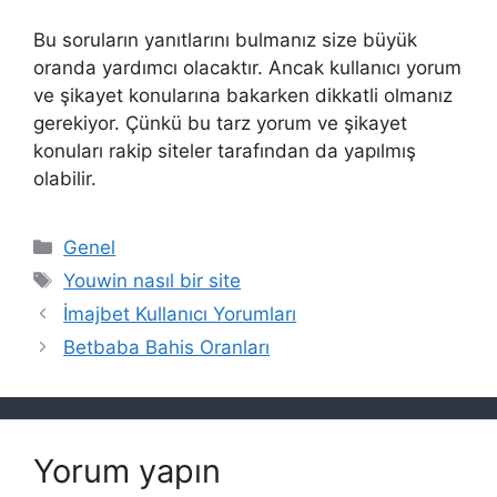
Bu soruların yanıtlarını bulmanız size büyük
oranda yardımcı olacaktır. Ancak kullanıcı yorum
ve şikayet konularına bakarken dikkatli olmanız
gerekiyor. Çünkü bu tarz yorum ve şikayet
konuları rakip siteler tarafından da yapılmış
olabilir.
Kategoriler
Genel
Etiketler
Youwin nasıl bir site
İmajbet Kullanıcı Yorumları
Betbaba Bahis Oranları
Yorum yapın