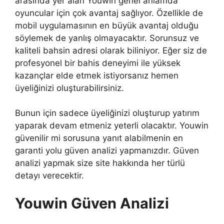
arasında yer alan Youwin genel anlamda
oyuncular için çok avantaj sağlıyor. Özellikle de
mobil uygulamasının en büyük avantaj olduğu
söylemek de yanlış olmayacaktır. Sorunsuz ve
kaliteli bahsin adresi olarak biliniyor. Eğer siz de
profesyonel bir bahis deneyimi ile yüksek
kazançlar elde etmek istiyorsanız hemen
üyeliğinizi oluşturabilirsiniz.
Bunun için sadece üyeliğinizi oluşturup yatırım
yaparak devam etmeniz yeterli olacaktır. Youwin
güvenilir mi sorusuna yanıt alabilmenin en
garanti yolu güven analizi yapmanızdır. Güven
analizi yapmak size site hakkında her türlü
detayı verecektir.
Youwin Güven Analizi