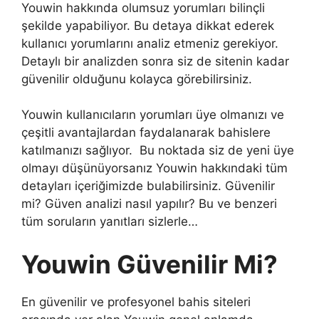
Youwin hakkında olumsuz yorumları bilinçli
şekilde yapabiliyor. Bu detaya dikkat ederek
kullanıcı yorumlarını analiz etmeniz gerekiyor.
Detaylı bir analizden sonra siz de sitenin kadar
güvenilir olduğunu kolayca görebilirsiniz.
Youwin kullanıcıların yorumları üye olmanızı ve
çeşitli avantajlardan faydalanarak bahislere
katılmanızı sağlıyor. Bu noktada siz de yeni üye
olmayı düşünüyorsanız Youwin hakkındaki tüm
detayları içeriğimizde bulabilirsiniz. Güvenilir
mi? Güven analizi nasıl yapılır? Bu ve benzeri
tüm soruların yanıtları sizlerle…
Youwin Güvenilir Mi?
En güvenilir ve profesyonel bahis siteleri