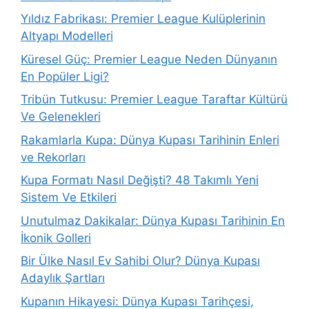
Yıldız Fabrikası: Premier League Kulüplerinin
Altyapı Modelleri
Küresel Güç: Premier League Neden Dünyanın
En Popüler Ligi?
Tribün Tutkusu: Premier League Taraftar Kültürü
Ve Gelenekleri
Rakamlarla Kupa: Dünya Kupası Tarihinin Enleri
ve Rekorları
Kupa Formatı Nasıl Değişti? 48 Takımlı Yeni
Sistem Ve Etkileri
Unutulmaz Dakikalar: Dünya Kupası Tarihinin En
İkonik Golleri
Bir Ülke Nasıl Ev Sahibi Olur? Dünya Kupası
Adaylık Şartları
Kupanın Hikayesi: Dünya Kupası Tarihçesi,