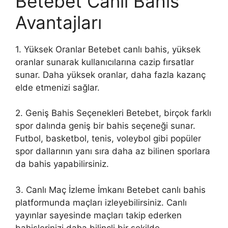
Betebet Canlı Bahis
Avantajları
1. Yüksek Oranlar Betebet canlı bahis, yüksek
oranlar sunarak kullanıcılarına cazip fırsatlar
sunar. Daha yüksek oranlar, daha fazla kazanç
elde etmenizi sağlar.
2. Geniş Bahis Seçenekleri Betebet, birçok farklı
spor dalında geniş bir bahis seçeneği sunar.
Futbol, basketbol, tenis, voleybol gibi popüler
spor dallarının yanı sıra daha az bilinen sporlara
da bahis yapabilirsiniz.
3. Canlı Maç İzleme İmkanı Betebet canlı bahis
platformunda maçları izleyebilirsiniz. Canlı
yayınlar sayesinde maçları takip ederken
bahislerinizi daha bilinçli bir şekilde