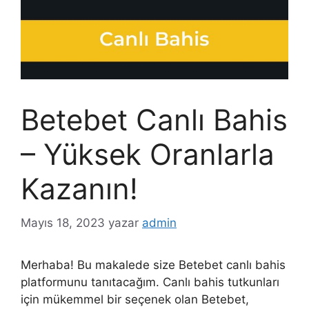
Betebet Canlı Bahis
– Yüksek Oranlarla
Kazanın!
Mayıs 18, 2023
yazar
admin
Merhaba! Bu makalede size Betebet canlı bahis
platformunu tanıtacağım. Canlı bahis tutkunları
için mükemmel bir seçenek olan Betebet,