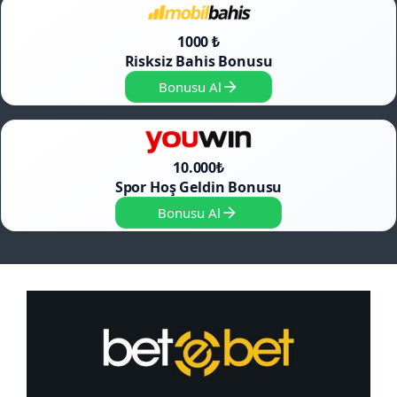
1000 ₺
Risksiz Bahis Bonusu
Bonusu Al
10.000₺
Spor Hoş Geldin Bonusu
Bonusu Al