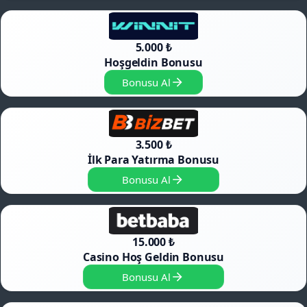
5.000 ₺
Hoşgeldin Bonusu
Bonusu Al
3.500 ₺
İlk Para Yatırma Bonusu
Bonusu Al
15.000 ₺
Casino Hoş Geldin Bonusu
Bonusu Al