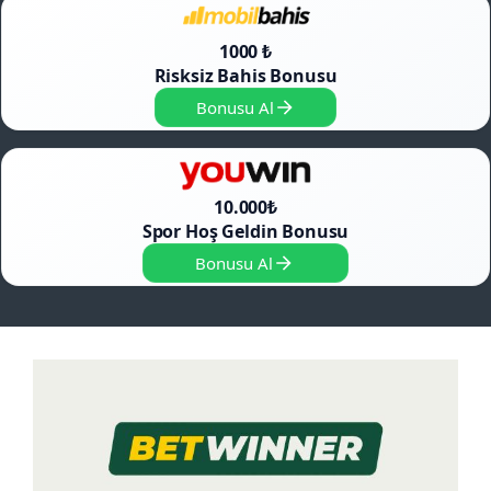
1000 ₺
Risksiz Bahis Bonusu
Bonusu Al
10.000₺
Spor Hoş Geldin Bonusu
Bonusu Al