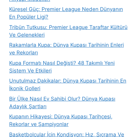
Küresel Güç: Premier League Neden Dünyanın
En Popüler Ligi?
Tribün Tutkusu: Premier League Taraftar Kültürü
Ve Gelenekleri
Rakamlarla Kupa: Dünya Kupası Tarihinin Enleri
ve Rekorları
Kupa Formatı Nasıl Değişti? 48 Takımlı Yeni
Sistem Ve Etkileri
Unutulmaz Dakikalar: Dünya Kupası Tarihinin En
İkonik Golleri
Bir Ülke Nasıl Ev Sahibi Olur? Dünya Kupası
Adaylık Şartları
Kupanın Hikayesi: Dünya Kupası Tarihçesi,
Rekorlar ve Şampiyonlar
Basketbolcular İçin Kondisyon: Hız, Sıçrama Ve