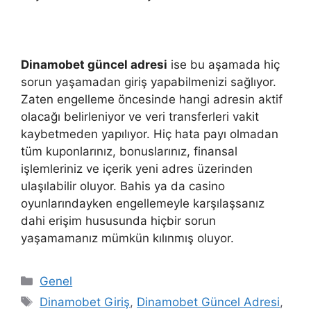
Dinamobet güncel adresi
ise bu aşamada hiç
sorun yaşamadan giriş yapabilmenizi sağlıyor.
Zaten engelleme öncesinde hangi adresin aktif
olacağı belirleniyor ve veri transferleri vakit
kaybetmeden yapılıyor. Hiç hata payı olmadan
tüm kuponlarınız, bonuslarınız, finansal
işlemleriniz ve içerik yeni adres üzerinden
ulaşılabilir oluyor. Bahis ya da casino
oyunlarındayken engellemeyle karşılaşsanız
dahi erişim hususunda hiçbir sorun
yaşamamanız mümkün kılınmış oluyor.
Kategoriler
Genel
Etiketler
Dinamobet Giriş
,
Dinamobet Güncel Adresi
,