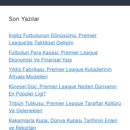
Son Yazılar
İngiliz Futbolunun Dönüşümü: Premier
League’de Taktiksel Gelişim
Futbolun Para Kasası: Premier League
Ekonomisi Ve Finansal Yapı
Yıldız Fabrikası: Premier League Kulüplerinin
Altyapı Modelleri
Küresel Güç: Premier League Neden Dünyanın
En Popüler Ligi?
Tribün Tutkusu: Premier League Taraftar Kültürü
Ve Gelenekleri
Rakamlarla Kupa: Dünya Kupası Tarihinin Enleri
ve Rekorları