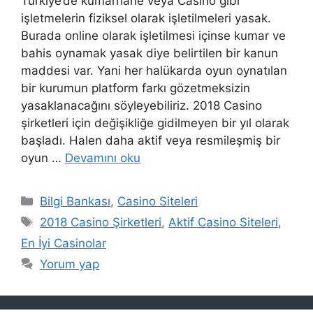
Türkiye’de kumarhane veya Casino gibi
işletmelerin fiziksel olarak işletilmeleri yasak.
Burada online olarak işletilmesi içinse kumar ve
bahis oynamak yasak diye belirtilen bir kanun
maddesi var. Yani her halükarda oyun oynatılan
bir kurumun platform farkı gözetmeksizin
yasaklanacağını söyleyebiliriz. 2018 Casino
şirketleri için değişikliğe gidilmeyen bir yıl olarak
başladı. Halen daha aktif veya resmileşmiş bir
oyun …
Devamını oku
Kategoriler
Bilgi Bankası
,
Casino Siteleri
Etiketler
2018 Casino Şirketleri
,
Aktif Casino Siteleri
,
En İyi Casinolar
Yorum yap