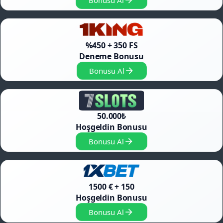
Bonusu Al
%450 + 350 FS
Deneme Bonusu
Bonusu Al
50.000₺
Hoşgeldin Bonusu
Bonusu Al
1500 € + 150
Hoşgeldin Bonusu
Bonusu Al