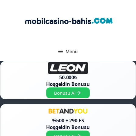
İçeriğe
atla
Menü
50.000₺
Hoşgeldin Bonusu
Bonusu Al
%500 + 290 FS
Hoşgeldin Bonusu