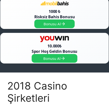
1000 ₺
Risksiz Bahis Bonusu
Bonusu Al
10.000₺
Spor Hoş Geldin Bonusu
Bonusu Al
2018 Casino
Şirketleri