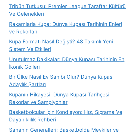
Tribün Tutkusu: Premier League Taraftar Kültürü
Ve Gelenekleri
Rakamlarla Kupa: Dünya Kupası Tarihinin Enleri
ve Rekorları
Kupa Formatı Nasıl Değişti? 48 Takımlı Yeni
Sistem Ve Etkileri
Unutulmaz Dakikalar: Dünya Kupası Tarihinin En
İkonik Golleri
Bir Ülke Nasıl Ev Sahibi Olur? Dünya Kupası
Adaylık Şartları
Kupanın Hikayesi: Dünya Kupası Tarihçesi,
Rekorlar ve Şampiyonlar
Basketbolcular İçin Kondisyon: Hız, Sıçrama Ve
Dayanıklılık Rehberi
Sahanın Generalleri: Basketbolda Mevkiler ve