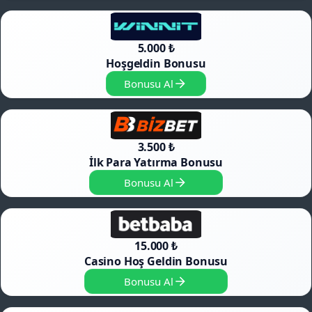
5.000 ₺
Hoşgeldin Bonusu
Bonusu Al
3.500 ₺
İlk Para Yatırma Bonusu
Bonusu Al
15.000 ₺
Casino Hoş Geldin Bonusu
Bonusu Al