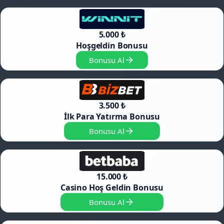
5.000 ₺
Hoşgeldin Bonusu
Bonusu Al
3.500 ₺
İlk Para Yatırma Bonusu
Bonusu Al
15.000 ₺
Casino Hoş Geldin Bonusu
Bonusu Al