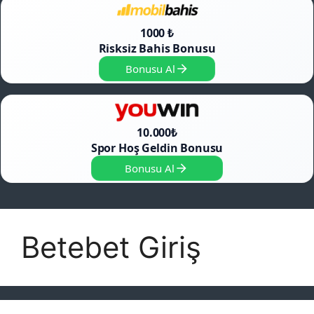
1000 ₺
Risksiz Bahis Bonusu
Bonusu Al
10.000₺
Spor Hoş Geldin Bonusu
Bonusu Al
Betebet Giriş