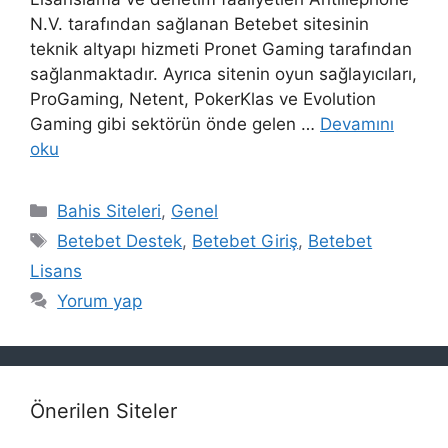
N.V. tarafından sağlanan Betebet sitesinin
teknik altyapı hizmeti Pronet Gaming tarafından
sağlanmaktadır. Ayrıca sitenin oyun sağlayıcıları,
ProGaming, Netent, PokerKlas ve Evolution
Gaming gibi sektörün önde gelen …
Devamını
oku
Kategoriler
Bahis Siteleri
,
Genel
Etiketler
Betebet Destek
,
Betebet Giriş
,
Betebet
Lisans
Yorum yap
Önerilen Siteler