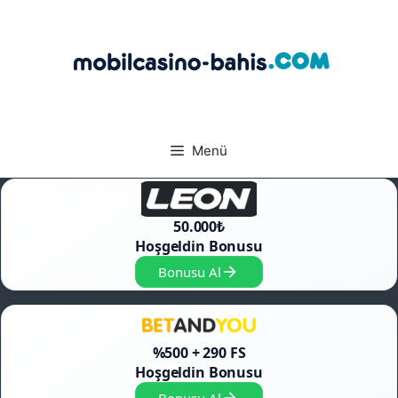
İçeriğe
atla
Menü
50.000₺
Hoşgeldin Bonusu
Bonusu Al
%500 + 290 FS
Hoşgeldin Bonusu