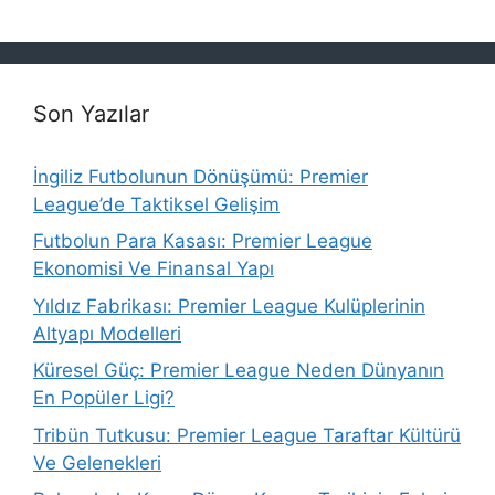
Son Yazılar
İngiliz Futbolunun Dönüşümü: Premier
League’de Taktiksel Gelişim
Futbolun Para Kasası: Premier League
Ekonomisi Ve Finansal Yapı
Yıldız Fabrikası: Premier League Kulüplerinin
Altyapı Modelleri
Küresel Güç: Premier League Neden Dünyanın
En Popüler Ligi?
Tribün Tutkusu: Premier League Taraftar Kültürü
Ve Gelenekleri