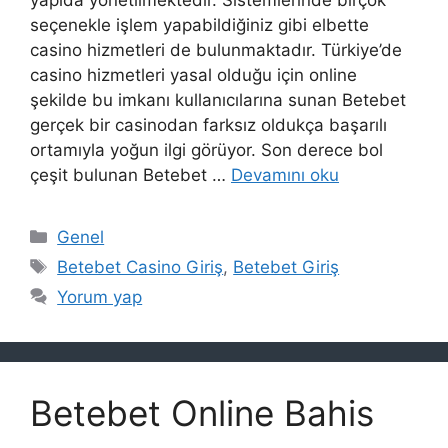
seçenekle işlem yapabildiğiniz gibi elbette
casino hizmetleri de bulunmaktadır. Türkiye’de
casino hizmetleri yasal olduğu için online
şekilde bu imkanı kullanıcılarına sunan Betebet
gerçek bir casinodan farksız oldukça başarılı
ortamıyla yoğun ilgi görüyor. Son derece bol
çeşit bulunan Betebet …
Devamını oku
Kategoriler
Genel
Etiketler
Betebet Casino Giriş
,
Betebet Giriş
Yorum yap
Betebet Online Bahis