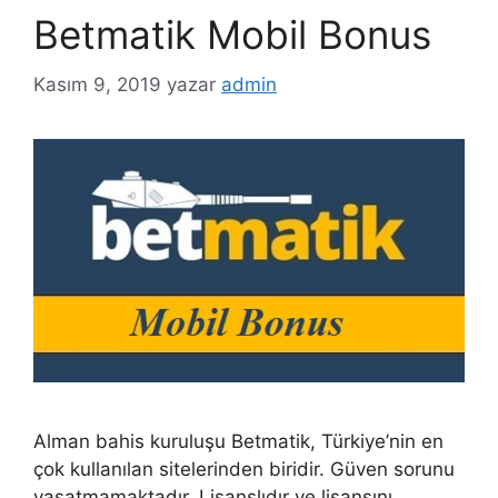
Betmatik Mobil Bonus
Kasım 9, 2019
yazar
admin
Alman bahis kuruluşu Betmatik, Türkiye’nin en
çok kullanılan sitelerinden biridir. Güven sorunu
yaşatmamaktadır. Lisanslıdır ve lisansını