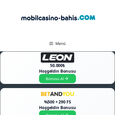
İçeriğe
atla
Menü
50.000₺
Hoşgeldin Bonusu
Bonusu Al
%500 + 290 FS
Hoşgeldin Bonusu