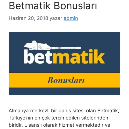
Betmatik Bonusları
Haziran 20, 2018
yazar
admin
Almanya merkezli bir bahis sitesi olan Betmatik,
Türkiye’nin en çok tercih edilen sitelerinden
biridir. Lisanslı olarak hizmet vermektedir ve