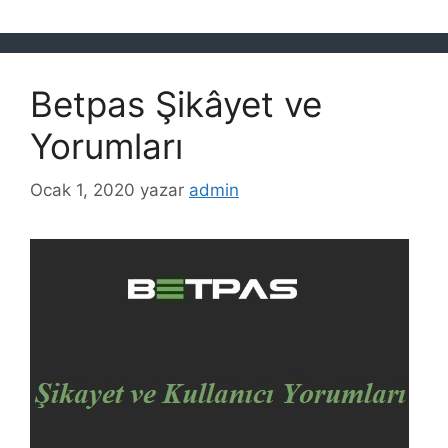
Betpas Şikâyet ve
Yorumları
Ocak 1, 2020
yazar
admin