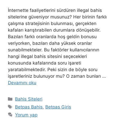
İnternette faaliyetlerini sürdüren illegal bahis
sitelerine güveniyor musunuz? Her birinin farklı
çalışma stratejisinin bulunması, gerçekten
kafaları karıştırabilen durumlara dönüşebilir.
Bazıları farklı oranlarda hoş geldin bonusu
veriyorken, bazıları daha yüksek oranlar
sunabilmekteler. Bu faktörler kullanıcılarının
hangi illegal bahis sitesini seçecekleri
konusunda kafalarında soru işareti
yaratabilmektedir. Peki sizin de böyle soru
işaretleriniz bulunuyor mu? O zaman bunları …
Devamını oku
Kategoriler
Bahis Siteleri
Etiketler
Betpas Bahis
,
Betpas Giriş
Yorum yap