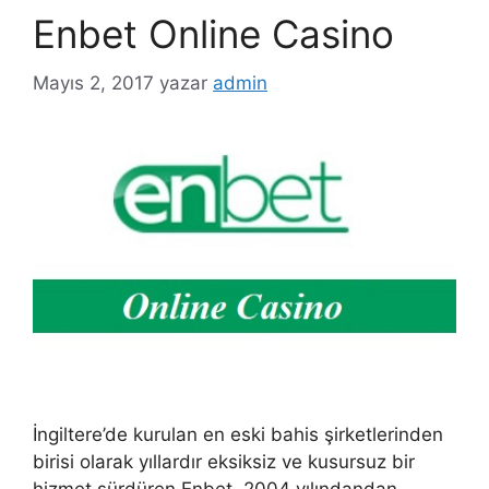
Enbet Online Casino
Mayıs 2, 2017
yazar
admin
İngiltere’de kurulan en eski bahis şirketlerinden
birisi olarak yıllardır eksiksiz ve kusursuz bir