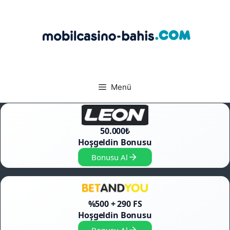
İçeriğe
atla
Menü
50.000₺
Hoşgeldin Bonusu
Bonusu Al
%500 + 290 FS
Hoşgeldin Bonusu