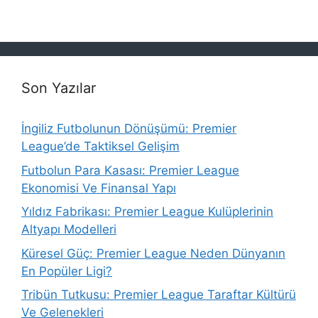
Son Yazılar
İngiliz Futbolunun Dönüşümü: Premier
League’de Taktiksel Gelişim
Futbolun Para Kasası: Premier League
Ekonomisi Ve Finansal Yapı
Yıldız Fabrikası: Premier League Kulüplerinin
Altyapı Modelleri
Küresel Güç: Premier League Neden Dünyanın
En Popüler Ligi?
Tribün Tutkusu: Premier League Taraftar Kültürü
Ve Gelenekleri