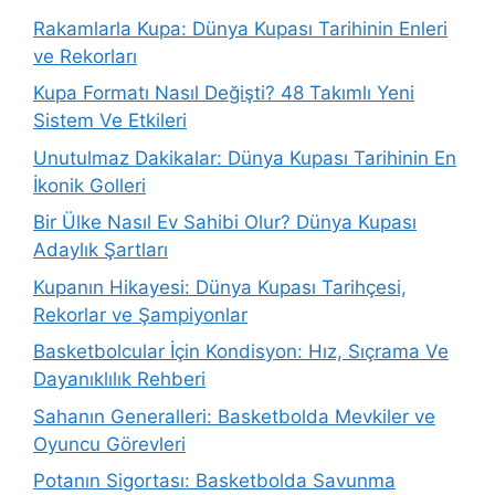
Rakamlarla Kupa: Dünya Kupası Tarihinin Enleri
ve Rekorları
Kupa Formatı Nasıl Değişti? 48 Takımlı Yeni
Sistem Ve Etkileri
Unutulmaz Dakikalar: Dünya Kupası Tarihinin En
İkonik Golleri
Bir Ülke Nasıl Ev Sahibi Olur? Dünya Kupası
Adaylık Şartları
Kupanın Hikayesi: Dünya Kupası Tarihçesi,
Rekorlar ve Şampiyonlar
Basketbolcular İçin Kondisyon: Hız, Sıçrama Ve
Dayanıklılık Rehberi
Sahanın Generalleri: Basketbolda Mevkiler ve
Oyuncu Görevleri
Potanın Sigortası: Basketbolda Savunma