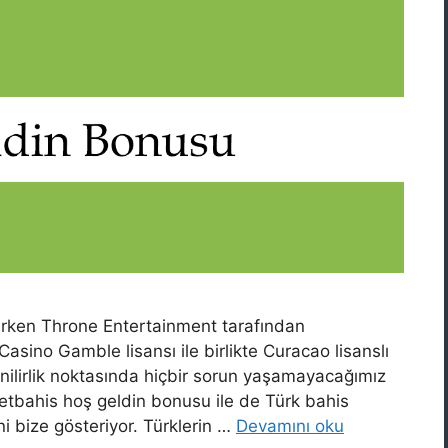
parken Throne Entertainment tarafından
asino Gamble lisansı ile birlikte Curacao lisanslı
enilirlik noktasında hiçbir sorun yaşamayacağımız
tbahis hoş geldin bonusu ile de Türk bahis
ini bize gösteriyor. Türklerin …
Devamını oku