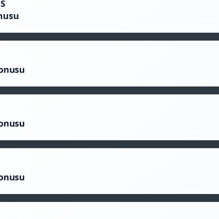
FS
nusu
Bonusu
Bonusu
Bonusu