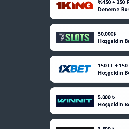
%450 + 350 
Deneme Bo
50.000₺
Hoşgeldin 
1500 € + 150
Hoşgeldin 
5.000 ₺
Hoşgeldin 
3.500 ₺