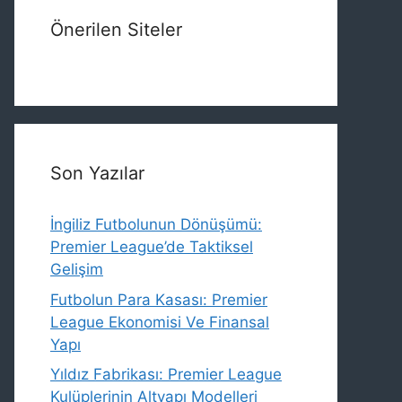
Önerilen Siteler
Son Yazılar
İngiliz Futbolunun Dönüşümü:
Premier League’de Taktiksel
Gelişim
Futbolun Para Kasası: Premier
League Ekonomisi Ve Finansal
Yapı
Yıldız Fabrikası: Premier League
Kulüplerinin Altyapı Modelleri