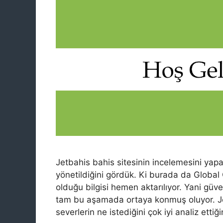
Jetbahis bahis sitesinin incelemesini ya
yönetildiğini gördük. Ki burada da Global C
olduğu bilgisi hemen aktarılıyor. Yani güv
tam bu aşamada ortaya konmuş oluyor. Je
severlerin ne istediğini çok iyi analiz ettiğ