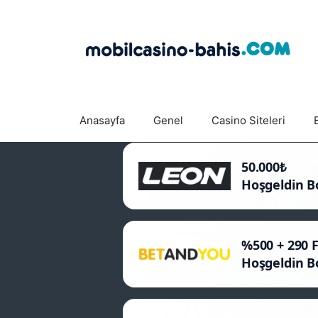
İçeriğe
atla
Anasayfa
Genel
Casino Siteleri
50.000₺
Hoşgeldin 
%500 + 290 
Hoşgeldin 