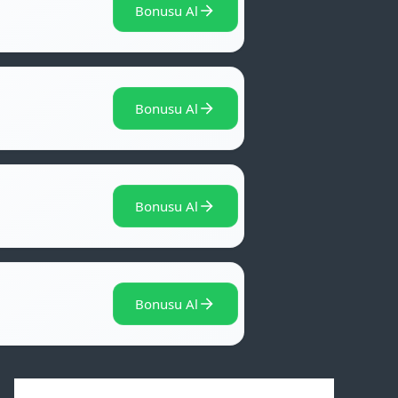
Bonusu Al
Bonusu Al
Bonusu Al
Bonusu Al