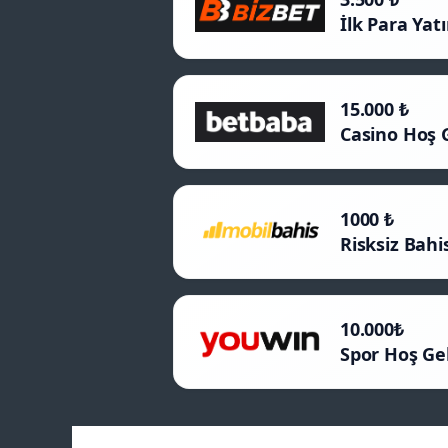
İlk Para Ya
15.000 ₺
Casino Hoş 
1000 ₺
Risksiz Bah
10.000₺
Spor Hoş Ge