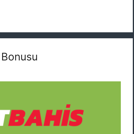
n Bonusu