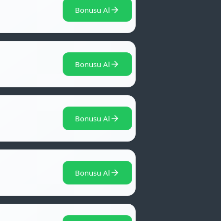
Bonusu Al
Bonusu Al
Bonusu Al
Bonusu Al