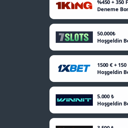
%450 + 350 
Deneme Bo
50.000₺
Hoşgeldin 
1500 € + 150
Hoşgeldin 
5.000 ₺
Hoşgeldin 
3.500 ₺