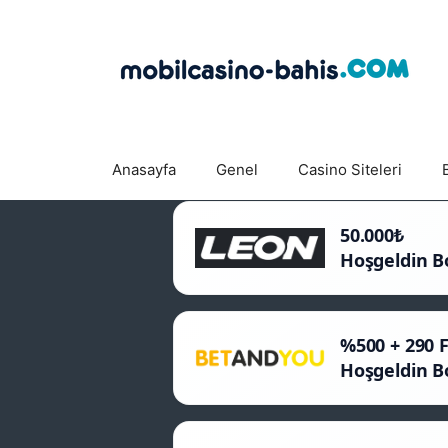
İçeriğe
atla
Anasayfa
Genel
Casino Siteleri
50.000₺
Hoşgeldin 
%500 + 290 
Hoşgeldin 