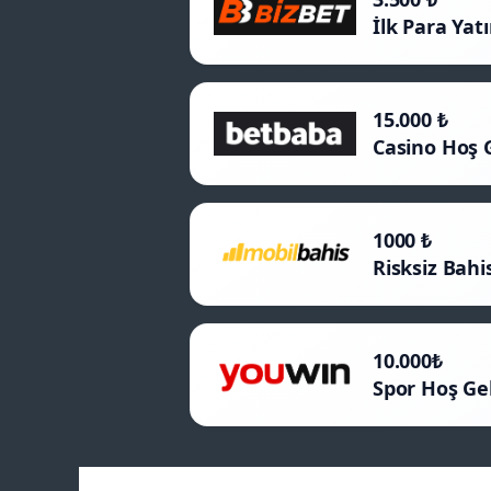
İlk Para Ya
15.000 ₺
Casino Hoş 
1000 ₺
Risksiz Bah
10.000₺
Spor Hoş Ge