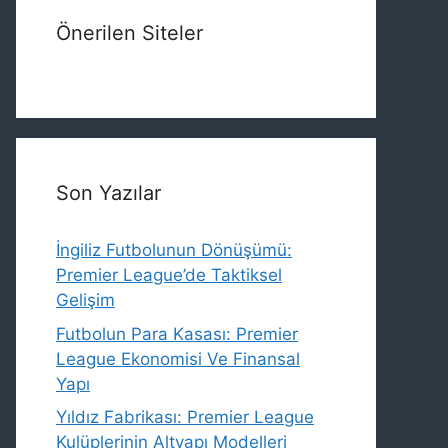
Önerilen Siteler
Son Yazılar
İngiliz Futbolunun Dönüşümü:
Premier League’de Taktiksel
Gelişim
Futbolun Para Kasası: Premier
League Ekonomisi Ve Finansal
Yapı
Yıldız Fabrikası: Premier League
Kulüplerinin Altyapı Modelleri