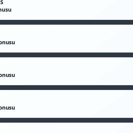
FS
nusu
Bonusu
Bonusu
Bonusu