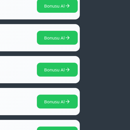
Bonusu Al
Bonusu Al
Bonusu Al
Bonusu Al